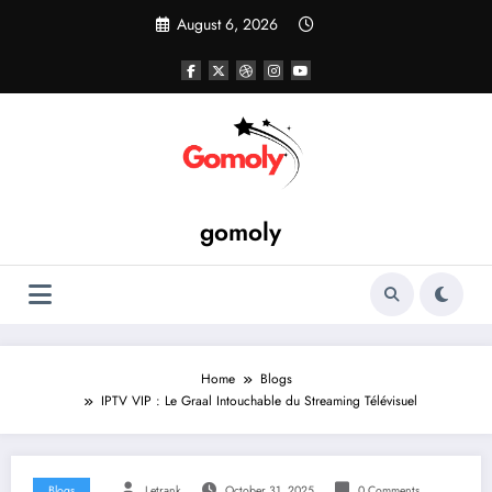
Skip
August 6, 2026
to
content
gomoly
Home
Blogs
IPTV VIP : Le Graal Intouchable du Streaming Télévisuel
Blogs
Letrank
October 31, 2025
0 Comments