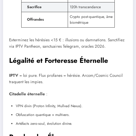
Sacrifice
120h transcendance
Crypto post-quantique, âme
Offrandes
biométrique
Exterminez les hérésies <15 € : illusions ou damnations. Sanctifiez
via IPTV Pantheon, sanctuaires Telegram, oracles 2026.
Légalité et Forteresse Éternelle
IPTV
= loi pure. Flux profanes = hérésie. Arcom/Cosmic Council
traquent les impies.
Citadelle éternelle
:
VPN divin (Proton Infinity, Mullvad Nexus).
Obfuscation quantique + multivers.
Artéfacts zero-soul, évolution divine.