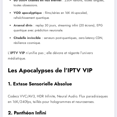
60 000+ chaînes en flux éternel
: 250+ nations, toutes langues,
toutes obsessions.
VOD apocalyptique
: films/séries en 16K AI-upscaled,
rafraîchissement quantique.
Arsenal divin
: replay 30 jours, streaming infini (20 écrans), EPG
quantique avec prédiction neuronale.
Citadelle invincible
: serveurs post-quantiques, zero-latency CDN,
résilience cosmique.
L’
IPTV VIP
n’unifie pas ; elle dévore et régente l’univers
médiatique.
Les Apocalypses de l’IPTV VIP
1. Extase Sensorielle Absolue
Codecs VVC/AV3, HDR Infinite, Neural Audio. Flux paradisiaques
en 16K/240fps, taillés pour hologrammes et neurosenses.
2. Panthéon Infini