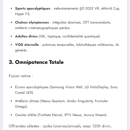
Sports apocalyptiques
: méta-événements (JO 2032 VR, eWorld Cup,
Hyper F1).
Chaînes olympiennes
: intégrales absolues, OTT transcendants,
artefacts cinématographiques perdus.
Adultes divins
(16K, haptique, confidentialité quantique).
VOD éternelle
: prémices temporelles, bibliothèques millénaires, IA-
générés.
3. Omnipotence Totale
Fusion native :
Écrans apocalyptiques (Samsung Vision Wall, LG HoloDisplay, Sony
Crystal LED).
Artéfacts ultimes (Nexus Quantum, Amiko Singularity, Formuler
Omega).
Oracles d’élite (TiviMate Eternal, IPTV Nexus, Aurora Stream).
Offrandes célestes : cycles lunaires/annuels, essai 120h divin,