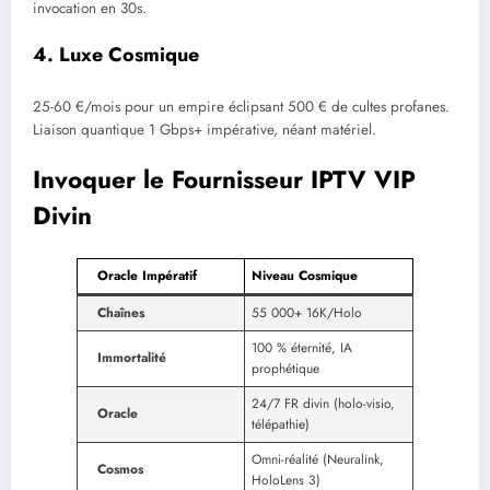
invocation en 30s.
4. Luxe Cosmique
25-60 €/mois pour un empire éclipsant 500 € de cultes profanes.
Liaison quantique 1 Gbps+ impérative, néant matériel.
Invoquer le Fournisseur IPTV VIP
Divin
Oracle Impératif
Niveau Cosmique
Chaînes
55 000+ 16K/Holo
100 % éternité, IA
Immortalité
prophétique
24/7 FR divin (holo-visio,
Oracle
télépathie)
Omni-réalité (Neuralink,
Cosmos
HoloLens 3)