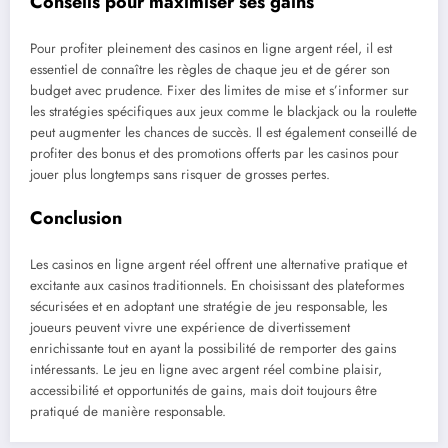
Conseils pour maximiser ses gains
Pour profiter pleinement des casinos en ligne argent réel, il est
essentiel de connaître les règles de chaque jeu et de gérer son
budget avec prudence. Fixer des limites de mise et s’informer sur
les stratégies spécifiques aux jeux comme le blackjack ou la roulette
peut augmenter les chances de succès. Il est également conseillé de
profiter des bonus et des promotions offerts par les casinos pour
jouer plus longtemps sans risquer de grosses pertes.
Conclusion
Les casinos en ligne argent réel offrent une alternative pratique et
excitante aux casinos traditionnels. En choisissant des plateformes
sécurisées et en adoptant une stratégie de jeu responsable, les
joueurs peuvent vivre une expérience de divertissement
enrichissante tout en ayant la possibilité de remporter des gains
intéressants. Le jeu en ligne avec argent réel combine plaisir,
accessibilité et opportunités de gains, mais doit toujours être
pratiqué de manière responsable.