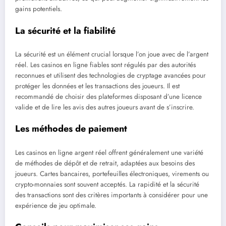
gains potentiels.
La sécurité et la fiabilité
La sécurité est un élément crucial lorsque l’on joue avec de l’argent
réel. Les casinos en ligne fiables sont régulés par des autorités
reconnues et utilisent des technologies de cryptage avancées pour
protéger les données et les transactions des joueurs. Il est
recommandé de choisir des plateformes disposant d’une licence
valide et de lire les avis des autres joueurs avant de s’inscrire.
Les méthodes de paiement
Les casinos en ligne argent réel offrent généralement une variété
de méthodes de dépôt et de retrait, adaptées aux besoins des
joueurs. Cartes bancaires, portefeuilles électroniques, virements ou
crypto-monnaies sont souvent acceptés. La rapidité et la sécurité
des transactions sont des critères importants à considérer pour une
expérience de jeu optimale.