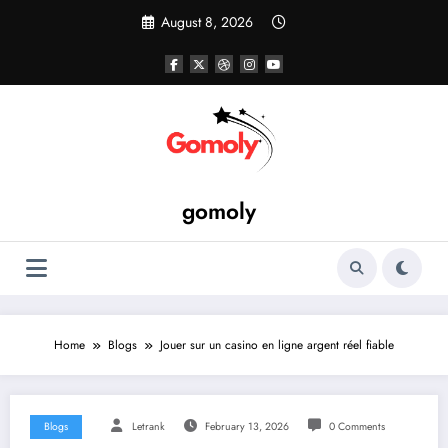
Skip
August 8, 2026
to
content
gomoly
Home
Blogs
Jouer sur un casino en ligne argent réel fiable
Blogs
Letrank
February 13, 2026
0 Comments