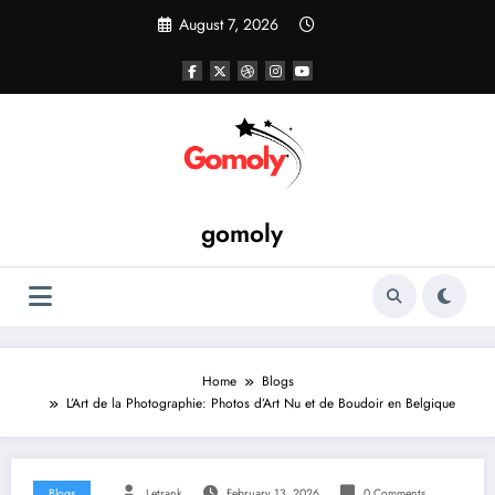
Skip
August 7, 2026
to
content
gomoly
Home
Blogs
L’Art de la Photographie: Photos d’Art Nu et de Boudoir en Belgique
Blogs
Letrank
February 13, 2026
0 Comments