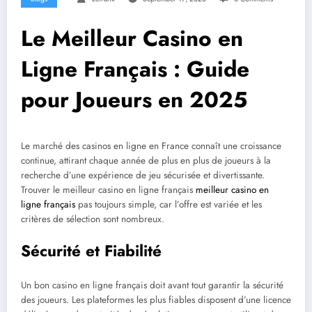
Le Meilleur Casino en
Ligne Français : Guide
pour Joueurs en 2025
Le marché des casinos en ligne en France connaît une croissance
continue, attirant chaque année de plus en plus de joueurs à la
recherche d’une expérience de jeu sécurisée et divertissante.
Trouver le meilleur casino en ligne français
meilleur casino en
ligne français
pas toujours simple, car l’offre est variée et les
critères de sélection sont nombreux.
Sécurité et Fiabilité
Un bon casino en ligne français doit avant tout garantir la sécurité
des joueurs. Les plateformes les plus fiables disposent d’une licence