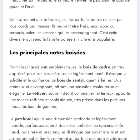
masculine sont le cèdre, le santal, le vétiver, le patchouli, le bois de
gaïac et l’oud.
Contrairement aux idées reçues, les parfums boisés ne sont pas
tous lourds ou intenses. Ils peuvent être frais, secs, doux ou
sensuels, selon les accords qui les accompagnent. C’est cette
diversité qui rend la famille boisée si riche et si populaire.
Les principales notes boisées
Parmi les ingrédients emblématiques, le
bois de cèdre
est très
apprécié pour son caractère sec et légèrement fumé. Il évoque la
solidité et la confiance. Le
bois de santal
, quant à lui, est plus
crémeux et enveloppant, offrant une sensation chaleureuse et
élégante. Le
vétiver
, souvent décrit comme vert et terreux, apporte
une touche raffinée et sophistiquée, très prisée dans les parfums
masculins haut de gamme.
Le
patchouli
ajoute une dimension profonde et légèrement
humide, parfois associée à des notes ambrées ou épicées. Enfin,
l’
oud
, bois rare et précieux, se distingue par son intensité et son
aspect animal et fumé, conférant au parfum une aura mystérieuse