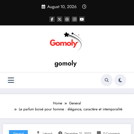
Skip
August 10, 2026
to
content
gomoly
Home
General
Le parfum boisé pour homme : élégance, caractère et intemporalité
General
Letrank
December 21, 2025
0 Comments