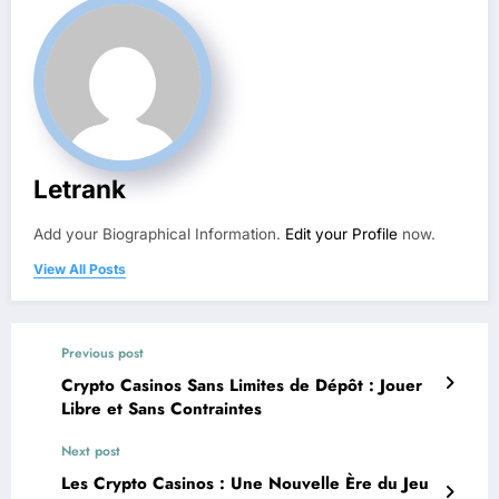
Letrank
Add your Biographical Information.
Edit your Profile
now.
View All Posts
Previous post
Crypto Casinos Sans Limites de Dépôt : Jouer
Libre et Sans Contraintes
Next post
Les Crypto Casinos : Une Nouvelle Ère du Jeu