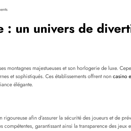
ents
e : un univers de diver
 ses montagnes majestueuses et son horlogerie de luxe. Cepen
nes et sophistiqués. Ces établissements offrent non
casino e
iance élégante.
rigoureuse afin d’assurer la sécurité des joueurs et de préve
s compétentes, garantissant ainsi la transparence des jeux et