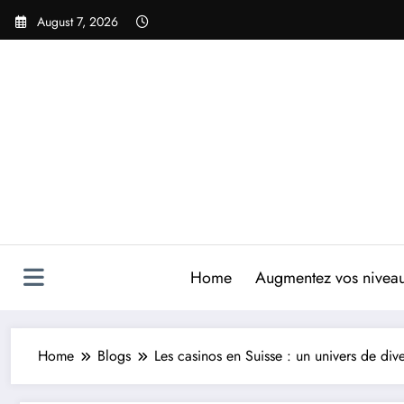
Skip
August 7, 2026
to
content
Home
Augmentez vos niveaux
Home
Blogs
Les casinos en Suisse : un univers de dive