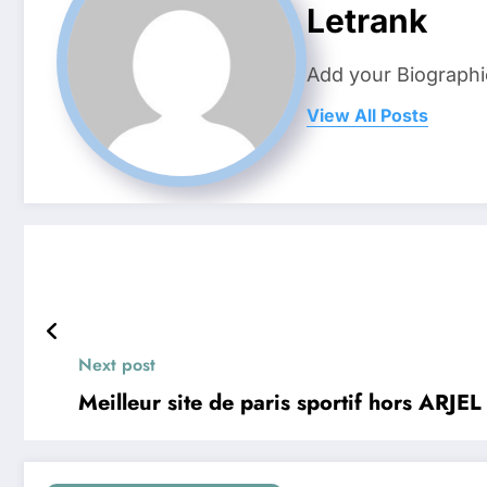
Letrank
Add your Biographi
View All Posts
Next post
Meilleur site de paris sportif hors ARJEL