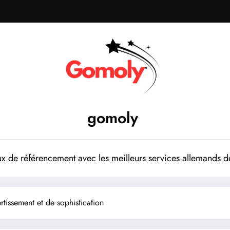
gomoly
 de référencement avec les meilleurs services allemands de
rtissement et de sophistication