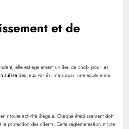
tissement et de
dant, elle est également un lieu de choix pour les
n suisse
des jeux variés, mais aussi une expérience
nir toute activité illégale. Chaque établissement doit
 la protection des clients. Cette réglementation stricte