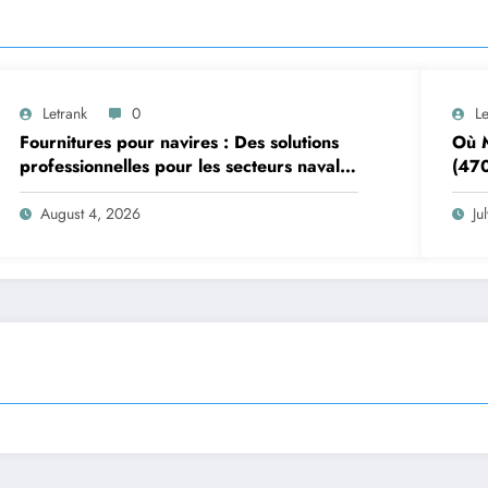
Letrank
0
Le
Fournitures pour navires : Des solutions
Où M
professionnelles pour les secteurs naval
(470
et offshore
Pizz
August 4, 2026
Ju