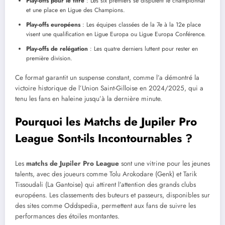
Play-offs pour le titre
: Les six premiers se disputent le championnat
et une place en Ligue des Champions.
Play-offs européens
: Les équipes classées de la 7e à la 12e place
visent une qualification en Ligue Europa ou Ligue Europa Conférence.
Play-offs de relégation
: Les quatre derniers luttent pour rester en
première division.
Ce format garantit un suspense constant, comme l’a démontré la
victoire historique de l’Union Saint-Gilloise en 2024/2025, qui a
tenu les fans en haleine jusqu’à la dernière minute.
Pourquoi les Matchs de Jupiler Pro
League Sont-ils Incontournables ?
Les
matchs de Jupiler Pro League
sont une vitrine pour les jeunes
talents, avec des joueurs comme Tolu Arokodare (Genk) et Tarik
Tissoudali (La Gantoise) qui attirent l’attention des grands clubs
européens. Les classements des buteurs et passeurs, disponibles sur
des sites comme Oddspedia, permettent aux fans de suivre les
performances des étoiles montantes.