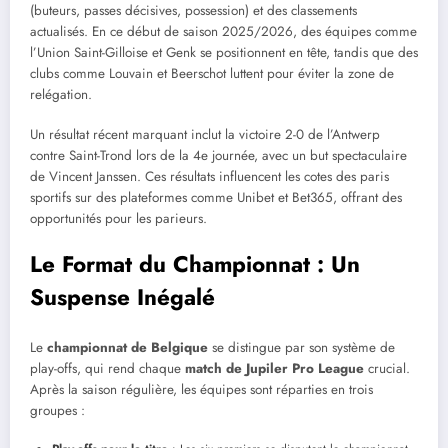
(buteurs, passes décisives, possession) et des classements
actualisés. En ce début de saison 2025/2026, des équipes comme
l’Union Saint-Gilloise et Genk se positionnent en tête, tandis que des
clubs comme Louvain et Beerschot luttent pour éviter la zone de
relégation.
Un résultat récent marquant inclut la victoire 2-0 de l’Antwerp
contre Saint-Trond lors de la 4e journée, avec un but spectaculaire
de Vincent Janssen. Ces résultats influencent les cotes des paris
sportifs sur des plateformes comme Unibet et Bet365, offrant des
opportunités pour les parieurs.
Le Format du Championnat : Un
Suspense Inégalé
Le
championnat de Belgique
se distingue par son système de
play-offs, qui rend chaque
match de Jupiler Pro League
crucial.
Après la saison régulière, les équipes sont réparties en trois
groupes :