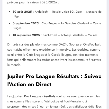
prévues pour la saison 2025/2026 :
30 août 2025
: Anderlecht – Royale Union SG, Genk – Standard de
Liège.
6 septembre 2025
: Club Bruges – La Gantoise, Charleroi – Cercle
Bruges.
13 septembre 2025
: Saint-Trond – Antwerp, Westerlo – Malines.
Diffusés sur des plateformes comme DAZN, Sporza et OneFootball,
ces matchs offrent une expérience immersive. Les derbies, comme
celui entre le Club Bruges et le Cercle Bruges, sont des moments
forts qui enflamment les stades et captivent les spectateurs à travers
le monde.
Jupiler Pro League Résultats : Suivez
l’Action en Direct
Les
Jupiler Pro League résultats
sont suivis avec passion sur des
sites comme Flashscore.fr, Walfoot.be et FootMercato, qui
proposent des mises à jour en temps réel, des statistiques détaillées