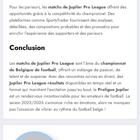
Pour les parieurs, les
matchs de Jupiler Pro League
offrent des
opportunités grâce à la compétitivité du championnat. Des
plateformes comme SportyTrader fournissent des analyses
détaillées, des compositions probables et des pronostics pour
enrichir l’expérience des supporters et des parieurs.
Conclusion
Les
matchs de Jupiler Pro League
sont l’âme du
championnat
de Belgique de football
, offrant un mélange de passion, de
talent et de suspense. Avec des rencontres suivies en direct, des
Jupiler Pro League résultats
disponibles en temps réel et un
format qui maintient l’excitation jusqu’au bout, la
Proligue Jupiler
est un rendez-vous incontournable pour les amateurs de football. La
saison 2025/2026 s’annonce riche en émotions, alors ne manquez
pas l’occasion de vibrer au rythme du football belge !