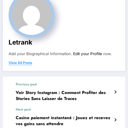
Letrank
Add your Biographical Information.
Edit your Profile
now.
View All Posts
Previous post
Voir Story Instagram : Comment Profiter des
Stories Sans Laisser de Traces
Next post
Casino paiement instantané : Jouez et recevez
vos gains sans attendre