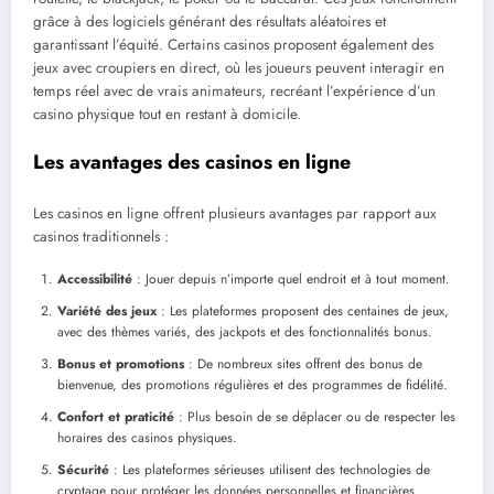
grâce à des logiciels générant des résultats aléatoires et
garantissant l’équité. Certains casinos proposent également des
jeux avec croupiers en direct, où les joueurs peuvent interagir en
temps réel avec de vrais animateurs, recréant l’expérience d’un
casino physique tout en restant à domicile.
Les avantages des casinos en ligne
Les casinos en ligne offrent plusieurs avantages par rapport aux
casinos traditionnels :
Accessibilité
: Jouer depuis n’importe quel endroit et à tout moment.
Variété des jeux
: Les plateformes proposent des centaines de jeux,
avec des thèmes variés, des jackpots et des fonctionnalités bonus.
Bonus et promotions
: De nombreux sites offrent des bonus de
bienvenue, des promotions régulières et des programmes de fidélité.
Confort et praticité
: Plus besoin de se déplacer ou de respecter les
horaires des casinos physiques.
Sécurité
: Les plateformes sérieuses utilisent des technologies de
cryptage pour protéger les données personnelles et financières.