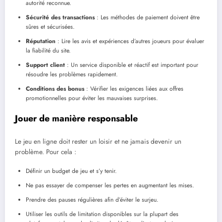
autorité reconnue.
Sécurité des transactions
: Les méthodes de paiement doivent être
sûres et sécurisées.
Réputation
: Lire les avis et expériences d’autres joueurs pour évaluer
la fiabilité du site.
Support client
: Un service disponible et réactif est important pour
résoudre les problèmes rapidement.
Conditions des bonus
: Vérifier les exigences liées aux offres
promotionnelles pour éviter les mauvaises surprises.
Jouer de manière responsable
Le jeu en ligne doit rester un loisir et ne jamais devenir un
problème. Pour cela :
Définir un budget de jeu et s’y tenir.
Ne pas essayer de compenser les pertes en augmentant les mises.
Prendre des pauses régulières afin d’éviter le surjeu.
Utiliser les outils de limitation disponibles sur la plupart des