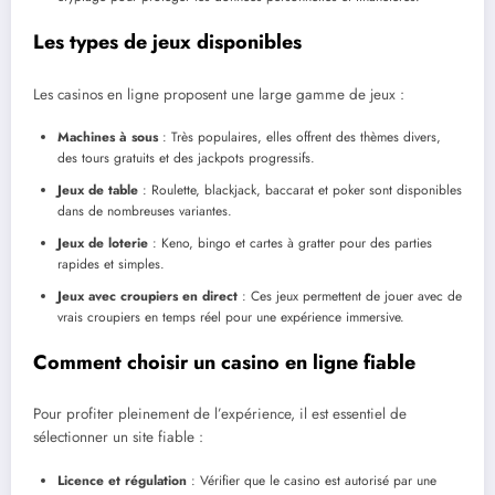
Les types de jeux disponibles
Les casinos en ligne proposent une large gamme de jeux :
Machines à sous
: Très populaires, elles offrent des thèmes divers,
des tours gratuits et des jackpots progressifs.
Jeux de table
: Roulette, blackjack, baccarat et poker sont disponibles
dans de nombreuses variantes.
Jeux de loterie
: Keno, bingo et cartes à gratter pour des parties
rapides et simples.
Jeux avec croupiers en direct
: Ces jeux permettent de jouer avec de
vrais croupiers en temps réel pour une expérience immersive.
Comment choisir un casino en ligne fiable
Pour profiter pleinement de l’expérience, il est essentiel de
sélectionner un site fiable :
Licence et régulation
: Vérifier que le casino est autorisé par une