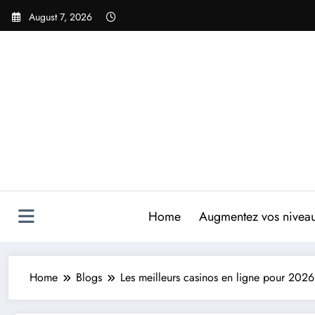
Skip
August 7, 2026
to
content
Home
Augmentez vos niveaux
Home
Blogs
Les meilleurs casinos en ligne pour 2026