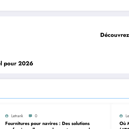
Découvrez 
éel pour 2026
Letrank
0
Le
Fournitures pour navires : Des solutions
Où M