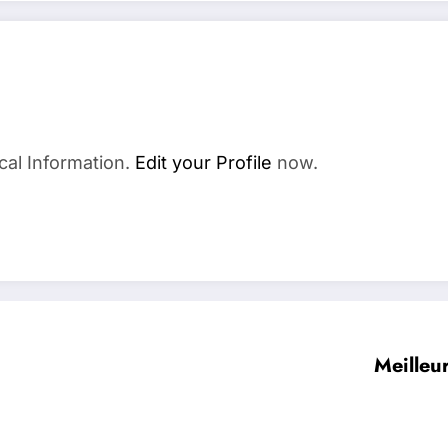
cal Information.
Edit your Profile
now.
Meilleu