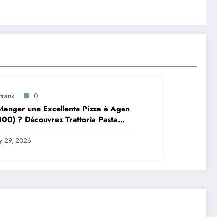
trank
0
anger une Excellente Pizza à Agen
00) ? Découvrez Trattoria Pasta
a Brax
ly 29, 2026