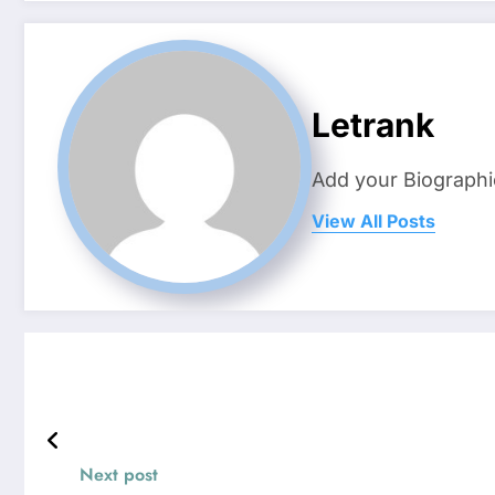
Letrank
Add your Biographi
View All Posts
Next post