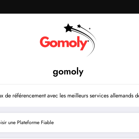
gomoly
 de référencement avec les meilleurs services allemands de
sir une Plateforme Fiable