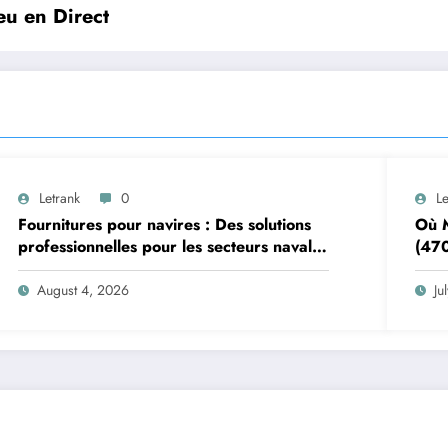
eu en Direct
Letrank
0
Le
Fournitures pour navires : Des solutions
Où M
professionnelles pour les secteurs naval
(470
et offshore
Pizz
August 4, 2026
Ju