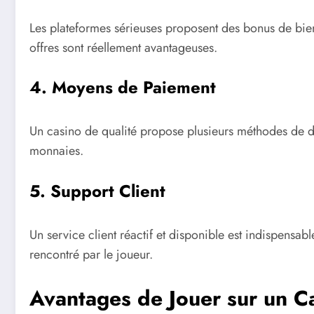
Les plateformes sérieuses proposent des bonus de bienv
offres sont réellement avantageuses.
4. Moyens de Paiement
Un casino de qualité propose plusieurs méthodes de dép
monnaies.
5. Support Client
Un service client réactif et disponible est indispensab
rencontré par le joueur.
Avantages de Jouer sur un C