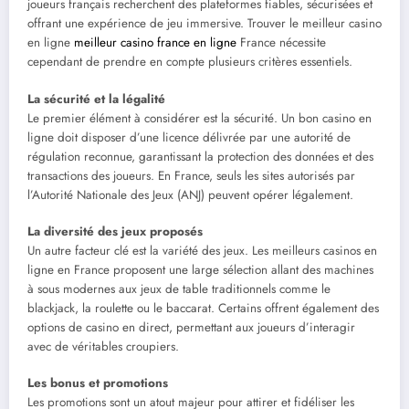
joueurs français recherchent des plateformes fiables, sécurisées et
offrant une expérience de jeu immersive. Trouver le meilleur casino
en ligne
meilleur casino france en ligne
France nécessite
cependant de prendre en compte plusieurs critères essentiels.
La sécurité et la légalité
Le premier élément à considérer est la sécurité. Un bon casino en
ligne doit disposer d’une licence délivrée par une autorité de
régulation reconnue, garantissant la protection des données et des
transactions des joueurs. En France, seuls les sites autorisés par
l’Autorité Nationale des Jeux (ANJ) peuvent opérer légalement.
La diversité des jeux proposés
Un autre facteur clé est la variété des jeux. Les meilleurs casinos en
ligne en France proposent une large sélection allant des machines
à sous modernes aux jeux de table traditionnels comme le
blackjack, la roulette ou le baccarat. Certains offrent également des
options de casino en direct, permettant aux joueurs d’interagir
avec de véritables croupiers.
Les bonus et promotions
Les promotions sont un atout majeur pour attirer et fidéliser les