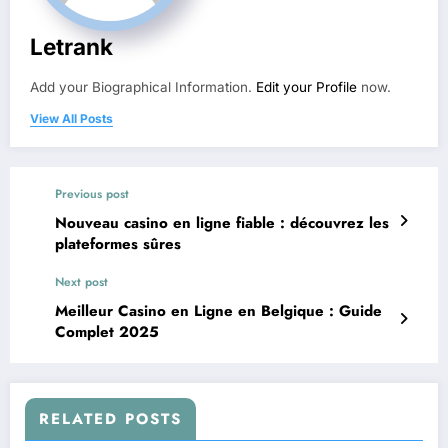
Letrank
Add your Biographical Information.
Edit your Profile
now.
View All Posts
Previous post
Nouveau casino en ligne fiable : découvrez les
plateformes sûres
Next post
Meilleur Casino en Ligne en Belgique : Guide
Complet 2025
RELATED POSTS