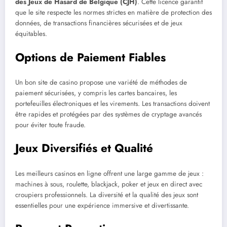
des Jeux de Hasard de Belgique (CJH)
. Cette licence garantit
que le site respecte les normes strictes en matière de protection des
données, de transactions financières sécurisées et de jeux
équitables.
Options de Paiement Fiables
Un bon site de casino propose une variété de méthodes de
paiement sécurisées, y compris les cartes bancaires, les
portefeuilles électroniques et les virements. Les transactions doivent
être rapides et protégées par des systèmes de cryptage avancés
pour éviter toute fraude.
Jeux Diversifiés et Qualité
Les meilleurs casinos en ligne offrent une large gamme de jeux :
machines à sous, roulette, blackjack, poker et jeux en direct avec
croupiers professionnels. La diversité et la qualité des jeux sont
essentielles pour une expérience immersive et divertissante.