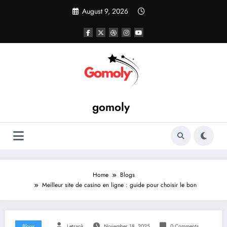
Skip
August 9, 2026
to
content
gomoly
Home
Blogs
Meilleur site de casino en ligne : guide pour choisir le bon
Blogs
Letrank
November 18, 2025
0 Comments