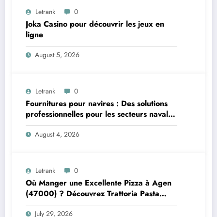
Letrank
0
Joka Casino pour découvrir les jeux en
ligne
August 5, 2026
Letrank
0
Fournitures pour navires : Des solutions
professionnelles pour les secteurs naval et
offshore
August 4, 2026
Letrank
0
Où Manger une Excellente Pizza à Agen
(47000) ? Découvrez Trattoria Pasta
Pizza Brax
July 29, 2026