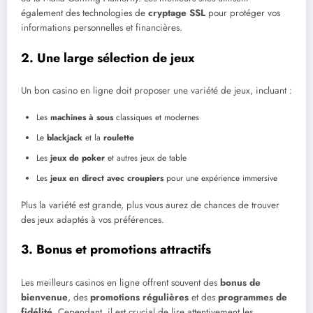
également des technologies de
cryptage SSL
pour protéger vos
informations personnelles et financières.
2. Une large sélection de jeux
Un bon casino en ligne doit proposer une variété de jeux, incluant :
Les
machines à sous
classiques et modernes
Le
blackjack
et la
roulette
Les
jeux de poker
et autres jeux de table
Les
jeux en direct avec croupiers
pour une expérience immersive
Plus la variété est grande, plus vous aurez de chances de trouver
des jeux adaptés à vos préférences.
3. Bonus et promotions attractifs
Les meilleurs casinos en ligne offrent souvent des
bonus de
bienvenue
, des
promotions régulières
et des
programmes de
fidélité
. Cependant, il est crucial de lire attentivement les