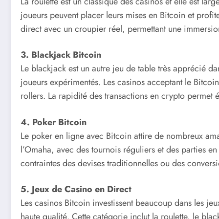
La roulette est un classique des casinos et elle est la
joueurs peuvent placer leurs mises en Bitcoin et profite
direct avec un croupier réel, permettant une immersio
3. Blackjack Bitcoin
Le blackjack est un autre jeu de table très apprécié dan
joueurs expérimentés. Les casinos acceptant le Bitcoin
rollers. La rapidité des transactions en crypto permet 
4. Poker Bitcoin
Le poker en ligne avec Bitcoin attire de nombreux ama
l’Omaha, avec des tournois réguliers et des parties en
contraintes des devises traditionnelles ou des convers
5. Jeux de Casino en Direct
Les casinos Bitcoin investissent beaucoup dans les jeux
haute qualité. Cette catégorie inclut la roulette, le bla