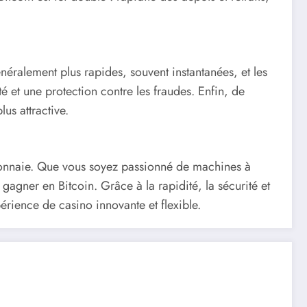
néralement plus rapides, souvent instantanées, et les
té et une protection contre les fraudes. Enfin, de
us attractive.
-monnaie. Que vous soyez passionné de machines à
gagner en Bitcoin. Grâce à la rapidité, la sécurité et
érience de casino innovante et flexible.