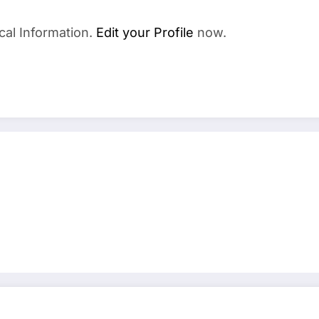
cal Information.
Edit your Profile
now.