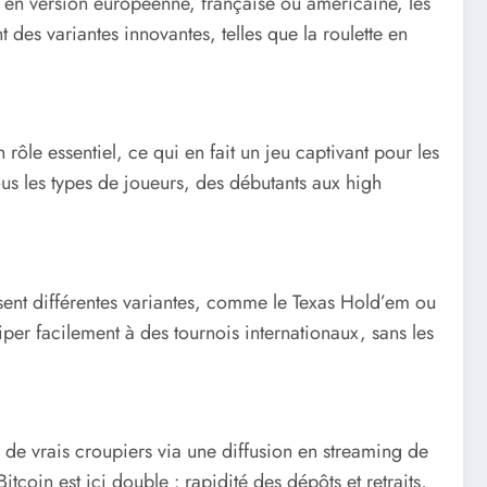
oit en version européenne, française ou américaine, les
 des variantes innovantes, telles que la roulette en
rôle essentiel, ce qui en fait un jeu captivant pour les
us les types de joueurs, des débutants aux high
sent différentes variantes, comme le Texas Hold’em ou
per facilement à des tournois internationaux, sans les
c de vrais croupiers via une diffusion en streaming de
itcoin est ici double : rapidité des dépôts et retraits,