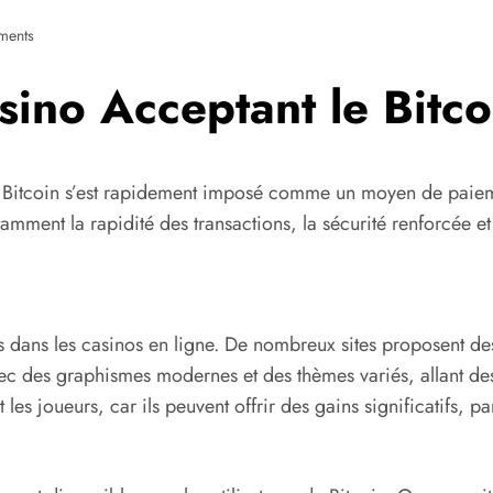
ments
sino Acceptant le Bitco
Bitcoin s’est rapidement imposé comme un moyen de paiement
amment la rapidité des transactions, la sécurité renforcée et
res dans les casinos en ligne. De nombreux sites proposent d
ec des graphismes modernes et des thèmes variés, allant des 
 les joueurs, car ils peuvent offrir des gains significatifs, p