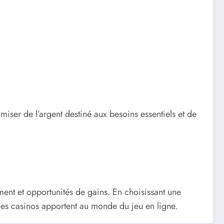
miser de l’argent destiné aux besoins essentiels et de
ent et opportunités de gains. En choisissant une
 ces casinos apportent au monde du jeu en ligne.