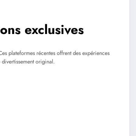
ons exclusives
Ces plateformes récentes offrent des expériences
 divertissement original.