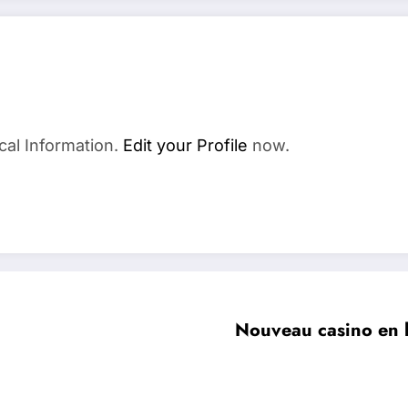
cal Information.
Edit your Profile
now.
Nouveau casino en li