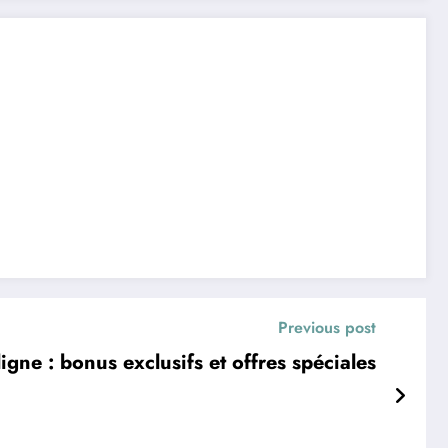
Previous post
gne : bonus exclusifs et offres spéciales