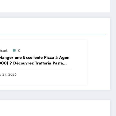
trank
0
anger une Excellente Pizza à Agen
00) ? Découvrez Trattoria Pasta
a Brax
ly 29, 2026