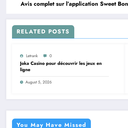
Avis complet sur l’application Sweet Bo
RELATED POSTS
Letrank
0
Joka Casino pour découvrir les jeux en
ligne
August 5, 2026
You May Have Missed