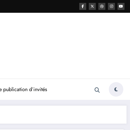
 publication d’invités