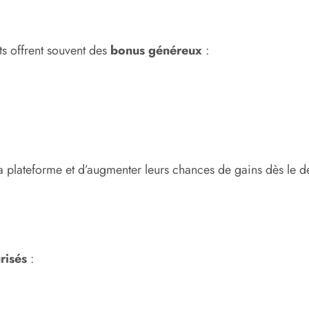
nts offrent souvent des
bonus généreux
:
 plateforme et d’augmenter leurs chances de gains dès le d
risés
: