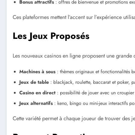
Bonus attractifs
: offres de bienvenue et promotions excl
Ces plateformes mettent l’accent sur l’expérience utili
Les Jeux Proposés
Les nouveaux casinos en ligne proposent une grande di
Machines à sous
: thèmes originaux et fonctionnalités b
Jeux de table
: blackjack, roulette, baccarat et poker, p
Casino en direct
: possibilité de jouer avec un croupier
Jeux alternatifs
: keno, bingo ou mini-jeux interactifs po
Cette variété permet à chaque joueur de trouver des j