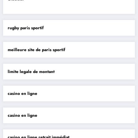
rugby paris sportif
meilleure site de paris sportif
limite legale de montant
casino en ligne
casino en ligne
casino en ligne retrait immédiat