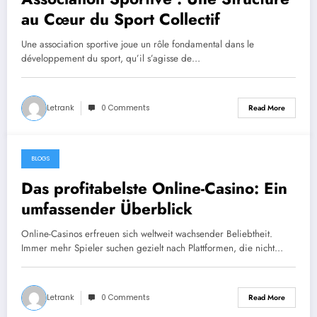
au Cœur du Sport Collectif
Une association sportive joue un rôle fondamental dans le
développement du sport, qu’il s’agisse de…
Letrank
0 Comments
Read More
BLOGS
September 16, 2025
Das profitabelste Online-Casino: Ein
umfassender Überblick
Online-Casinos erfreuen sich weltweit wachsender Beliebtheit.
Immer mehr Spieler suchen gezielt nach Plattformen, die nicht…
Letrank
0 Comments
Read More