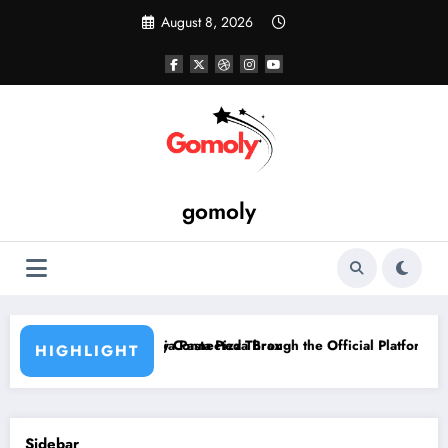
Skip
August 8, 2026
to
content
gomoly
sta Pizza Brax
nnected Through the Official Platform
Robinets de cuisine :
HIGHLIGHT
Sidebar