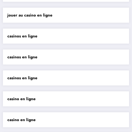
jouer au casino en ligne
casinos en ligne
casinos en ligne
casinos en ligne
casino en ligne
casino en ligne