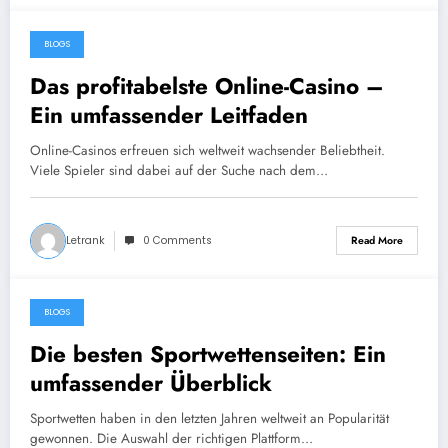
BLOGS
September 16, 2025
Das profitabelste Online-Casino –
Ein umfassender Leitfaden
Online-Casinos erfreuen sich weltweit wachsender Beliebtheit.
Viele Spieler sind dabei auf der Suche nach dem…
Letrank
0 Comments
Read More
BLOGS
September 16, 2025
Die besten Sportwettenseiten: Ein
umfassender Überblick
Sportwetten haben in den letzten Jahren weltweit an Popularität
gewonnen. Die Auswahl der richtigen Plattform…