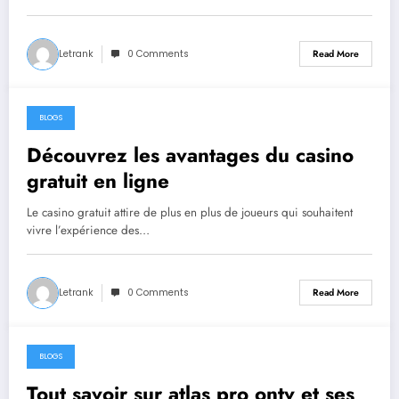
Letrank
0 Comments
Read More
BLOGS
September 10, 2025
Découvrez les avantages du casino
gratuit en ligne
Le casino gratuit attire de plus en plus de joueurs qui souhaitent
vivre l’expérience des…
Letrank
0 Comments
Read More
BLOGS
September 10, 2025
Tout savoir sur atlas pro ontv et ses