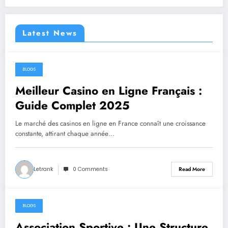
Latest News
BLOGS
September 17, 2025
Meilleur Casino en Ligne Français :
Guide Complet 2025
Le marché des casinos en ligne en France connaît une croissance
constante, attirant chaque année…
Letrank
0 Comments
Read More
BLOGS
September 17, 2025
Association Sportive : Une Structure