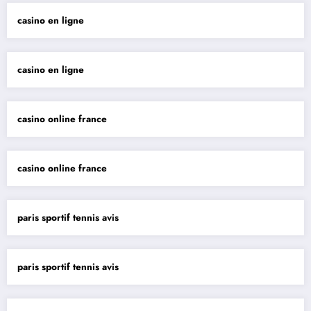
casino en ligne
casino en ligne
casino online france
casino online france
paris sportif tennis avis
paris sportif tennis avis