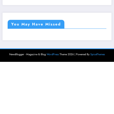
You May Have Missed
NewsBlogger - Magazine & Blog
WordPress
Theme 2026 | Powered By
SpiceThemes