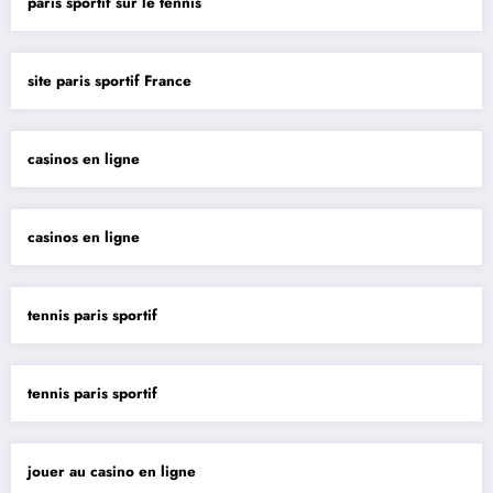
paris sportif sur le tennis
site paris sportif France
casinos en ligne
casinos en ligne
tennis paris sportif
tennis paris sportif
jouer au casino en ligne