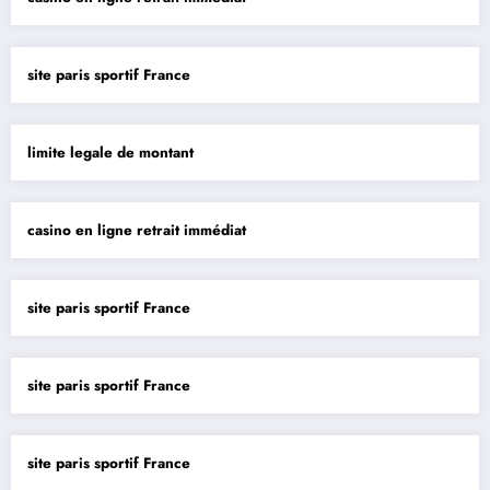
site paris sportif France
limite legale de montant
casino en ligne retrait immédiat
site paris sportif France
site paris sportif France
site paris sportif France