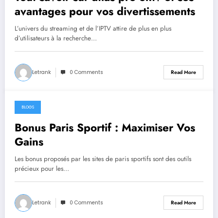
avantages pour vos divertissements
L’univers du streaming et de l’IPTV attire de plus en plus
d’utilisateurs à la recherche…
Letrank
0 Comments
Read More
BLOGS
September 9, 2025
Bonus Paris Sportif : Maximiser Vos
Gains
Les bonus proposés par les sites de paris sportifs sont des outils
précieux pour les…
Letrank
0 Comments
Read More