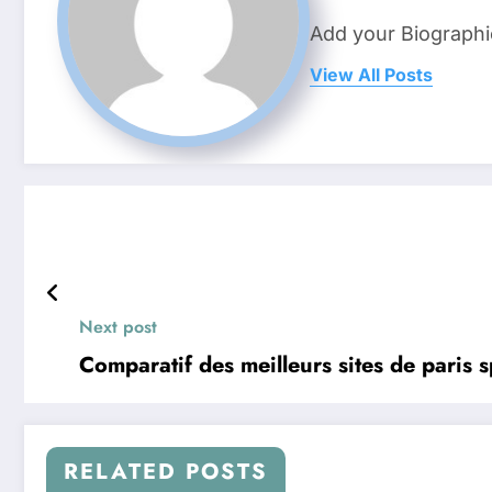
Add your Biographi
View All Posts
Next post
Comparatif des meilleurs sites de paris sp
RELATED POSTS