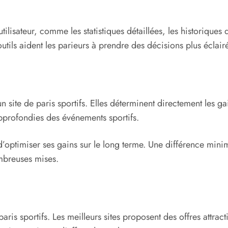
utilisateur, comme les statistiques détaillées, les historiques
utils aident les parieurs à prendre des décisions plus éclair
 site de paris sportifs. Elles déterminent directement les ga
approfondies des événements sportifs.
 d’optimiser ses gains sur le long terme. Une différence mini
ombreuses mises.
paris sportifs. Les meilleurs sites proposent des offres attract