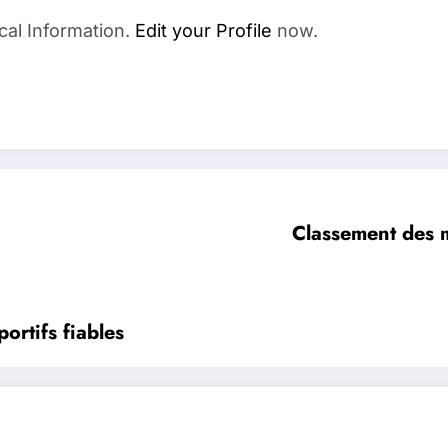
cal Information.
Edit your Profile
now.
Classement des me
ortifs fiables