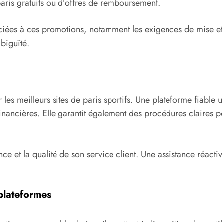
 paris gratuits ou d’offres de remboursement.
sociées à ces promotions, notamment les exigences de mise et 
biguïté.
r les meilleurs sites de paris sportifs. Une plateforme fiable
inancières. Elle garantit également des procédures claires po
nce et la qualité de son service client. Une assistance réact
plateformes