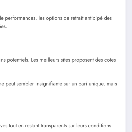
 de performances, les options de retrait anticipé des
ées.
ins potentiels. Les meilleurs sites proposent des cotes
me peut sembler insignifiante sur un pari unique, mais
ives tout en restant transparents sur leurs conditions