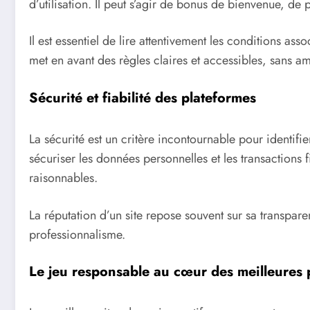
d’utilisation. Il peut s’agir de bonus de bienvenue, de
Il est essentiel de lire attentivement les conditions as
met en avant des règles claires et accessibles, sans am
Sécurité et fiabilité des plateformes
La sécurité est un critère incontournable pour identifie
sécuriser les données personnelles et les transactions f
raisonnables.
La réputation d’un site repose souvent sur sa transpare
professionnalisme.
Le jeu responsable au cœur des meilleures 