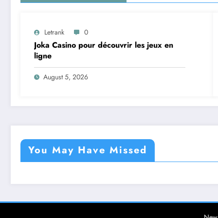
Letrank
0
Joka Casino pour découvrir les jeux en
ligne
August 5, 2026
You May Have Missed
News