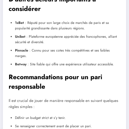
considérer
1xBet
: Réputé pour son large choix de marchés de paris et sa
popularité grandissante dans plusieurs régions.
Unibet
: Plateforme européenne appréciée des francophones, alliant
sécurité et diversité.
Pinnacle
: Connu pour ses cotes très compétitives et ses faibles
marges.
Betway
: Site fiable qui offre une expérience utilisateur accessible.
Recommandations pour un pari
responsable
Il est crucial de jouer de manière responsable en suivant quelques
règles simples :
Définir un budget strict et s’y tenir.
Se renseigner correctement avant de placer un pari.