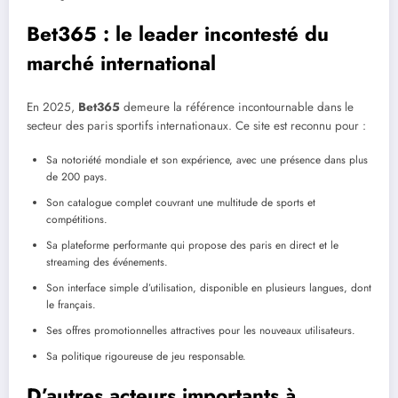
Bet365 : le leader incontesté du
marché international
En 2025,
Bet365
demeure la référence incontournable dans le
secteur des paris sportifs internationaux. Ce site est reconnu pour :
Sa notoriété mondiale et son expérience, avec une présence dans plus
de 200 pays.
Son catalogue complet couvrant une multitude de sports et
compétitions.
Sa plateforme performante qui propose des paris en direct et le
streaming des événements.
Son interface simple d’utilisation, disponible en plusieurs langues, dont
le français.
Ses offres promotionnelles attractives pour les nouveaux utilisateurs.
Sa politique rigoureuse de jeu responsable.
D’autres acteurs importants à