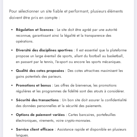
Pour sélectionner un site fiable et performant, plusieurs éléments
doivent être pris en compte :
Régulation et licences
: Le site doit être agréé par une autorité
reconnue, garantissant ainsi la légalité et la transparence des
opérations.
Diversité des disciplines sportives
: Il est essentiel que la plateforme
propose un large éventail de sports, allant du football au basketball,
en passant par le tennis, l’e-sport ou encore les sports mécaniques.
Qualité des cotes proposées
: Des cotes attractives maximisent les
gains potentiels des parieurs.
Promotions et bonus
: Les offres de bienvenue, les promotions
régulières et les programmes de fidélité sont des atouts à considérer.
Sécurité des transactions
: Un bon site doit assurer la confidentialité
des données personnelles et la sécurité des paiements.
Options de paiement variées
: Cartes bancaires, portefeuilles
électroniques, virements, voire crypto-monnaies.
Service client efficace
: Assistance rapide et disponible en plusieurs
langues.