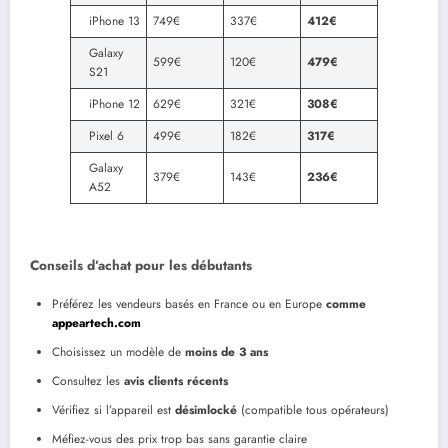
iPhone 13
749€
337€
412€
Galaxy
599€
120€
479€
S21
iPhone 12
629€
321€
308€
Pixel 6
499€
182€
317€
Galaxy
379€
143€
236€
A52
Conseils d’achat pour les débutants
Préférez les vendeurs basés en France ou en Europe
comme
appeartech.com
Choisissez un modèle de
moins de 3 ans
Consultez les
avis clients récents
Vérifiez si l’appareil est
désimlocké
(compatible tous opérateurs)
Méfiez-vous des prix trop bas sans garantie claire