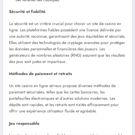
Sécurité et fiabilité
La sécurité est un critère crucial pour choisir un site de casino en
ligne. Les plateformes fiables possèdent une licence délivrée par
une autorité reconnue, garantissant des jeux équitables et sécurisés.
Elles utilisent des technologies de cryptage avancées pour protéger
les données personnelles et financières des joueurs. Les
générateurs de nombres aléatoires (RNG) assurent que les résultats
des jeux sont justes et impartiaux.
Méthodes de paiement et retraits
Un site casino en ligne sérieux propose diverses méthodes de
paiement sécurisées, telles que les cartes bancaires, les
portefeuilles électroniques et d’autres solutions modernes. Les
dépôts sont rapides, et les retraits sont traités efficacement pour
offrir une expérience utilisateur fluide et agréable.
Jeu responsable