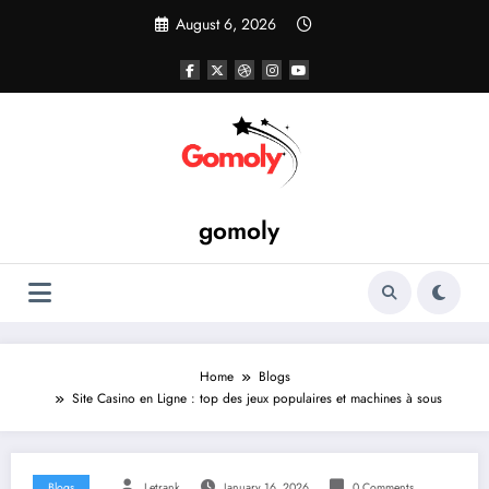
Skip
August 6, 2026
to
content
gomoly
Home
Blogs
Site Casino en Ligne : top des jeux populaires et machines à sous
Blogs
Letrank
January 16, 2026
0 Comments