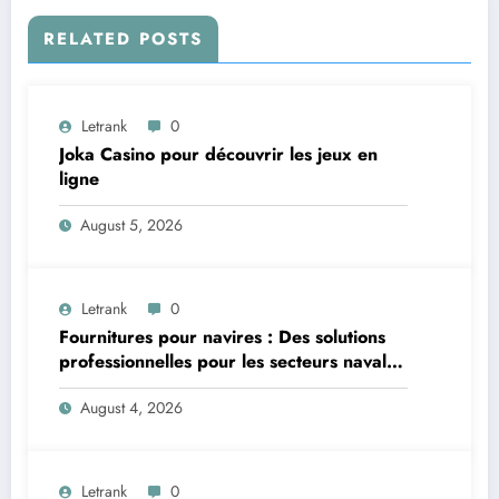
RELATED POSTS
Letrank
0
Joka Casino pour découvrir les jeux en
ligne
August 5, 2026
Letrank
0
Fournitures pour navires : Des solutions
professionnelles pour les secteurs naval et
offshore
August 4, 2026
Letrank
0