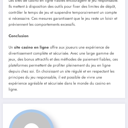
Les sites de casino en ligne fiables encouragent le jeu responsable.
Ils mettent à disposition des outils pour fixer des limites de dépôt,
contrôler le temps de jeu et suspendre temporairement un compte
si nécessaire. Ces mesures garantissent que le jeu reste un loisir et
préviennent les comportements excessifs.
Conclusion
Un
site casino en ligne
offre aux joueurs une expérience de
divertissement complète et sécurisée. Avec une large gamme de
jeux, des bonus attractifs et des méthodes de paiement fiables, ces
plateformes permettent de profiter pleinement du jeu en ligne
depuis chez soi. En choisissant un site régulé et en respectant les
principes du jeu responsable, il est possible de vivre une
expérience agréable et sécurisée dans le monde du casino en
ligne.