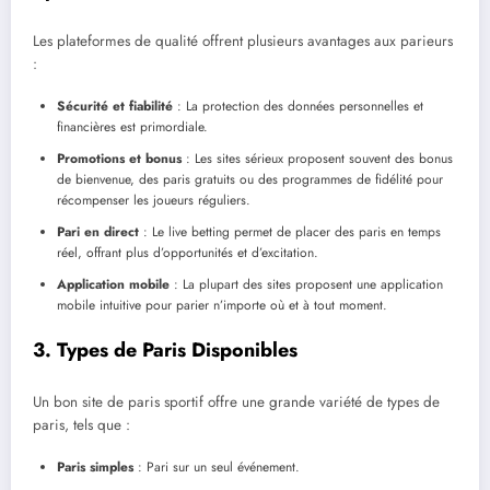
Les plateformes de qualité offrent plusieurs avantages aux parieurs
:
Sécurité et fiabilité
: La protection des données personnelles et
financières est primordiale.
Promotions et bonus
: Les sites sérieux proposent souvent des bonus
de bienvenue, des paris gratuits ou des programmes de fidélité pour
récompenser les joueurs réguliers.
Pari en direct
: Le live betting permet de placer des paris en temps
réel, offrant plus d’opportunités et d’excitation.
Application mobile
: La plupart des sites proposent une application
mobile intuitive pour parier n’importe où et à tout moment.
3. Types de Paris Disponibles
Un bon site de paris sportif offre une grande variété de types de
paris, tels que :
Paris simples
: Pari sur un seul événement.