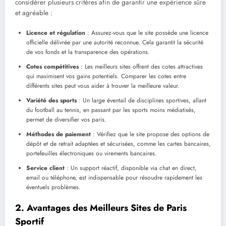
considérer plusieurs critères afin de garantir une expérience sûre
et agréable :
Licence et régulation
: Assurez-vous que le site possède une licence
officielle délivrée par une autorité reconnue. Cela garantit la sécurité
de vos fonds et la transparence des opérations.
Cotes compétitives
: Les meilleurs sites offrent des cotes attractives
qui maximisent vos gains potentiels. Comparer les cotes entre
différents sites peut vous aider à trouver la meilleure valeur.
Variété des sports
: Un large éventail de disciplines sportives, allant
du football au tennis, en passant par les sports moins médiatisés,
permet de diversifier vos paris.
Méthodes de paiement
: Vérifiez que le site propose des options de
dépôt et de retrait adaptées et sécurisées, comme les cartes bancaires,
portefeuilles électroniques ou virements bancaires.
Service client
: Un support réactif, disponible via chat en direct,
email ou téléphone, est indispensable pour résoudre rapidement les
éventuels problèmes.
2. Avantages des Meilleurs Sites de Paris
Sportif