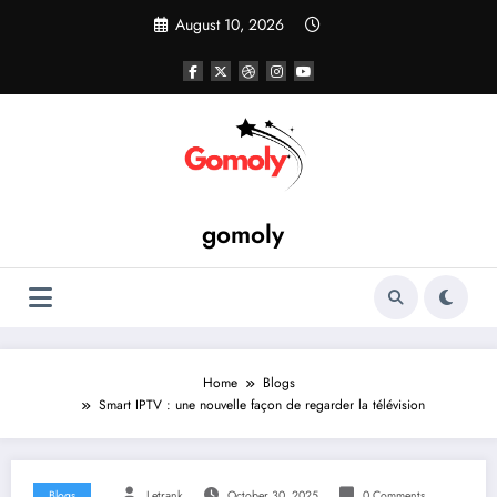
Skip
August 10, 2026
to
content
gomoly
Home
Blogs
Smart IPTV : une nouvelle façon de regarder la télévision
Blogs
Letrank
October 30, 2025
0 Comments