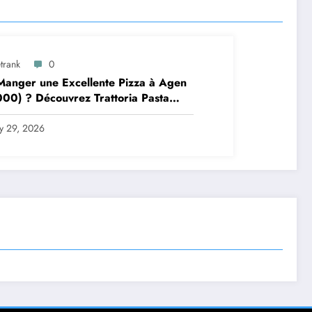
trank
0
anger une Excellente Pizza à Agen
00) ? Découvrez Trattoria Pasta
a Brax
ly 29, 2026