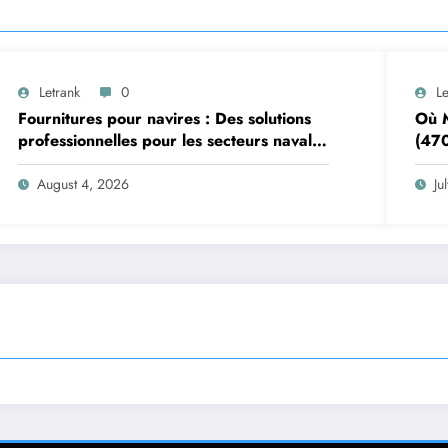
Letrank
0
Le
Fournitures pour navires : Des solutions
Où M
professionnelles pour les secteurs naval
(470
et offshore
Pizz
August 4, 2026
Ju