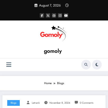
Skip
August 7, 2026
to
content
gomoly
Home
Blogs
Blogs
Letrank
November 8, 2024
0 Comments