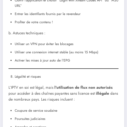
Ouvrir l’application et choisir “Login with Xtream Codes API” ou “M3U
URL”
Entrer les identifiants fournis par le revendeur
Profiter de votre contenu !
b. Astuces techniques :
Utiliser un VPN pour éviter les blocages
Utiliser une connexion internet stable (au moins 15 Mbps)
Activer les mises à jour auto de l’EPG
Légalité et risques
L’IPTV en soi est légal, mais
l’utilisation de flux non autorisés
pour accéder à des chaînes payantes sans licence est
illégale
dans
de nombreux pays. Les risques incluent :
Coupure de service soudaine
Poursuites judiciaires
Amendes et sanctions