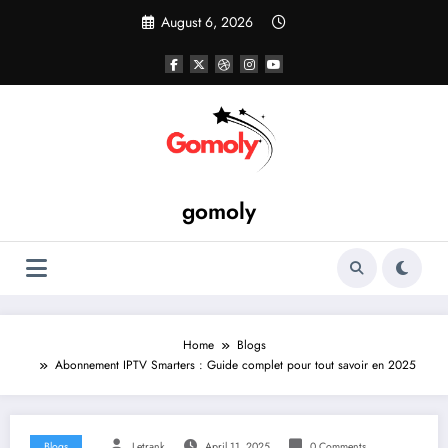
Skip
August 6, 2026
to
content
gomoly
Home
Blogs
Abonnement IPTV Smarters : Guide complet pour tout savoir en 2025
Blogs
Letrank
April 11, 2025
0 Comments