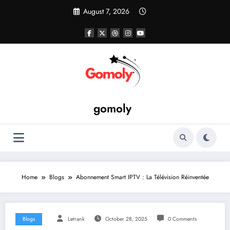
Skip
August 7, 2026
to
content
gomoly
Home
Blogs
Abonnement Smart IPTV : La Télévision Réinventée
Blogs
Letrank
October 28, 2025
0 Comments