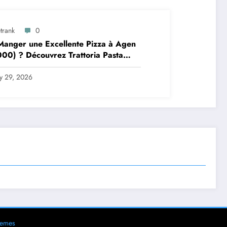
trank
0
anger une Excellente Pizza à Agen
00) ? Découvrez Trattoria Pasta
a Brax
ly 29, 2026
hemes