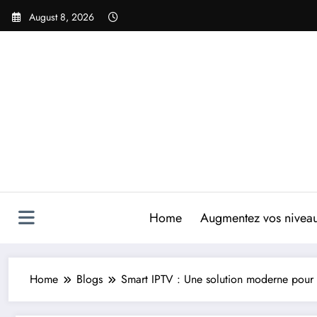
Skip
August 8, 2026
to
content
Home
Augmentez vos niveaux
Home
Blogs
Smart IPTV : Une solution moderne pour l