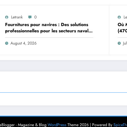
Letrank
0
Le
Fournitures pour navires : Des solutions
Où M
professionnelles pour les secteurs naval
(470
et offshore
Pizz
August 4, 2026
Ju
Blogger - Magazine & Blog
WordPress
Theme 2026 | Powered By
SpiceT