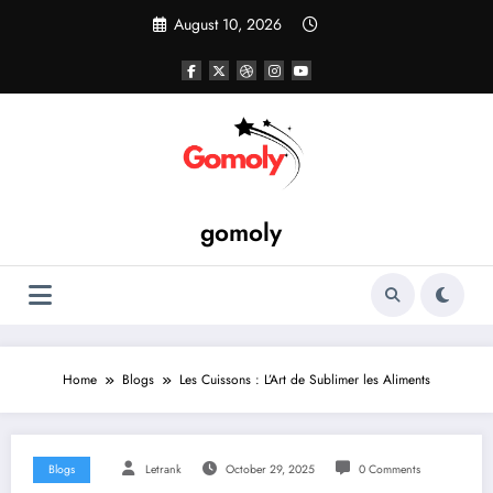
Skip
August 10, 2026
to
content
gomoly
Home
Blogs
Les Cuissons : L’Art de Sublimer les Aliments
Blogs
Letrank
October 29, 2025
0 Comments