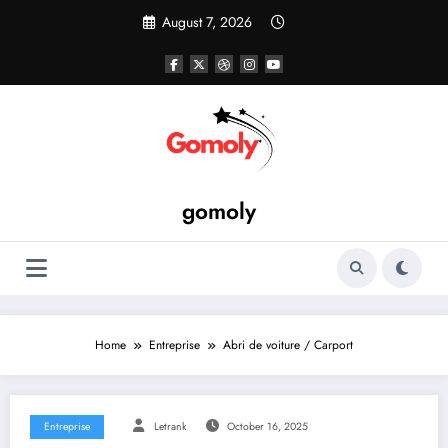
Skip
August 7, 2026
to
content
gomoly
Home
Entreprise
Abri de voiture / Carport
Entreprise
Letrank
October 16, 2025