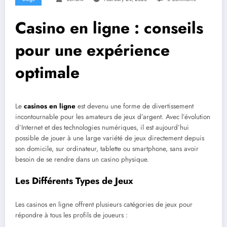
Casino en ligne : conseils
pour une expérience
optimale
Le
casinos en ligne
est devenu une forme de divertissement
incontournable pour les amateurs de jeux d’argent. Avec l’évolution
d’Internet et des technologies numériques, il est aujourd’hui
possible de jouer à une large variété de jeux directement depuis
son domicile, sur ordinateur, tablette ou smartphone, sans avoir
besoin de se rendre dans un casino physique.
Les Différents Types de Jeux
Les casinos en ligne offrent plusieurs catégories de jeux pour
répondre à tous les profils de joueurs :