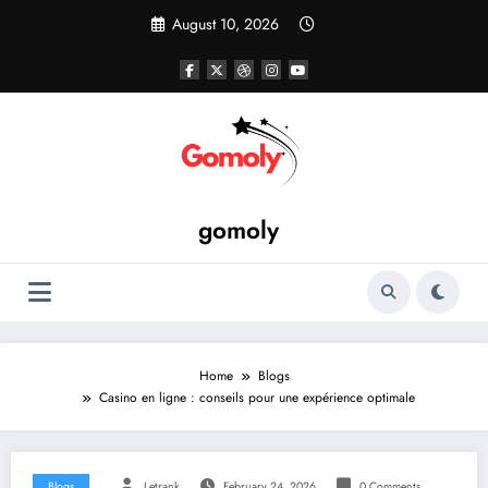
Skip
August 10, 2026
to
content
gomoly
Home
Blogs
Casino en ligne : conseils pour une expérience optimale
Blogs
Letrank
February 24, 2026
0 Comments