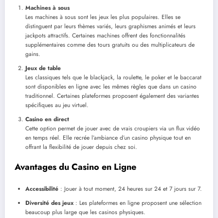
Machines à sous
Les machines à sous sont les jeux les plus populaires. Elles se
distinguent par leurs thèmes variés, leurs graphismes animés et leurs
jackpots attractifs. Certaines machines offrent des fonctionnalités
supplémentaires comme des tours gratuits ou des multiplicateurs de
gains.
Jeux de table
Les classiques tels que le blackjack, la roulette, le poker et le baccarat
sont disponibles en ligne avec les mêmes règles que dans un casino
traditionnel. Certaines plateformes proposent également des variantes
spécifiques au jeu virtuel.
Casino en direct
Cette option permet de jouer avec de vrais croupiers via un flux vidéo
en temps réel. Elle recrée l’ambiance d’un casino physique tout en
offrant la flexibilité de jouer depuis chez soi.
Avantages du Casino en Ligne
Accessibilité
: Jouer à tout moment, 24 heures sur 24 et 7 jours sur 7.
Diversité des jeux
: Les plateformes en ligne proposent une sélection
beaucoup plus large que les casinos physiques.