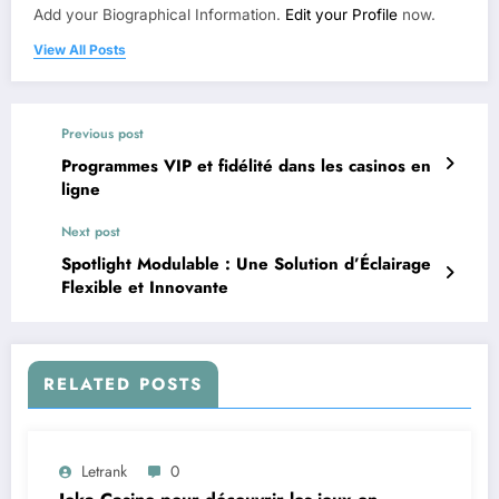
Add your Biographical Information.
Edit your Profile
now.
View All Posts
Previous post
Programmes VIP et fidélité dans les casinos en
ligne
Next post
Spotlight Modulable : Une Solution d’Éclairage
Flexible et Innovante
RELATED POSTS
Letrank
0