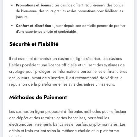
Promotions et bonus
: Les casinos offrent régulièrement des bonus
de bienvenue, des tours gratuits et des promotions pour fidéliser les
joueurs.
Confort et discrétion
: Jouer depuis son domicile permet de profiter
d’une expérience privée et confortable.
Sécurité et Fiabilité
Il est essentiel de choisir un casino en ligne sécurisé. Les casinos
fiables possèdent une licence officielle et utilisent des systèmes de
cryptage pour protéger les informations personnelles et financières
des joueurs. Avant de s’inscrire, il est recommandé de vérifier la
réputation de la plateforme et les avis des autres utilisateurs.
Méthodes de Paiement
Les casinos en ligne proposent différentes méthodes pour effectuer
des dépôts et des retraits : cartes bancaires, portefeuilles
électroniques, virements bancaires et parfois crypto-monnaies. Les
délais et frais varient selon la méthode choisie et la plateforme