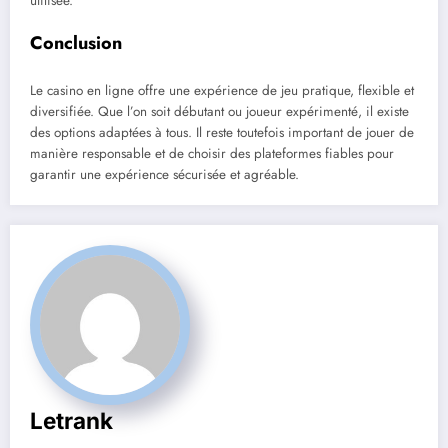
utilisée.
Conclusion
Le casino en ligne offre une expérience de jeu pratique, flexible et
diversifiée. Que l’on soit débutant ou joueur expérimenté, il existe
des options adaptées à tous. Il reste toutefois important de jouer de
manière responsable et de choisir des plateformes fiables pour
garantir une expérience sécurisée et agréable.
Letrank