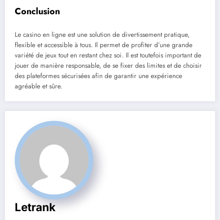
Conclusion
Le casino en ligne est une solution de divertissement pratique,
flexible et accessible à tous. Il permet de profiter d’une grande
variété de jeux tout en restant chez soi. Il est toutefois important de
jouer de manière responsable, de se fixer des limites et de choisir
des plateformes sécurisées afin de garantir une expérience
agréable et sûre.
Letrank