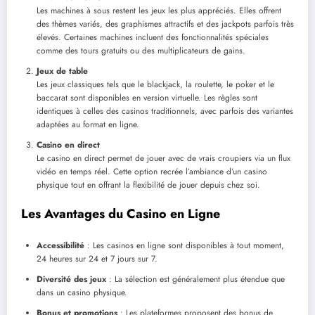
Les machines à sous restent les jeux les plus appréciés. Elles offrent
des thèmes variés, des graphismes attractifs et des jackpots parfois très
élevés. Certaines machines incluent des fonctionnalités spéciales
comme des tours gratuits ou des multiplicateurs de gains.
Jeux de table
Les jeux classiques tels que le blackjack, la roulette, le poker et le
baccarat sont disponibles en version virtuelle. Les règles sont
identiques à celles des casinos traditionnels, avec parfois des variantes
adaptées au format en ligne.
Casino en direct
Le casino en direct permet de jouer avec de vrais croupiers via un flux
vidéo en temps réel. Cette option recrée l’ambiance d’un casino
physique tout en offrant la flexibilité de jouer depuis chez soi.
Les Avantages du Casino en Ligne
Accessibilité
: Les casinos en ligne sont disponibles à tout moment,
24 heures sur 24 et 7 jours sur 7.
Diversité des jeux
: La sélection est généralement plus étendue que
dans un casino physique.
Bonus et promotions
: Les plateformes proposent des bonus de