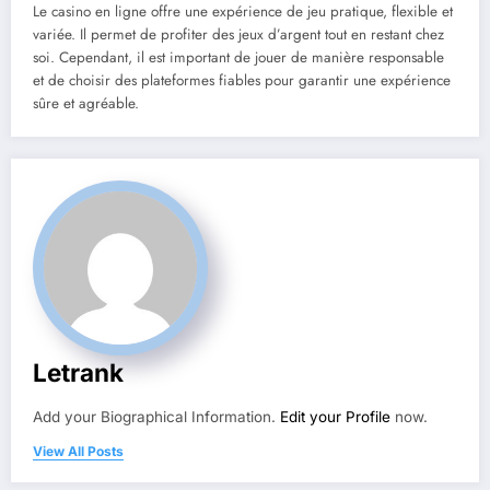
Le casino en ligne offre une expérience de jeu pratique, flexible et
variée. Il permet de profiter des jeux d’argent tout en restant chez
soi. Cependant, il est important de jouer de manière responsable
et de choisir des plateformes fiables pour garantir une expérience
sûre et agréable.
Letrank
Add your Biographical Information.
Edit your Profile
now.
View All Posts