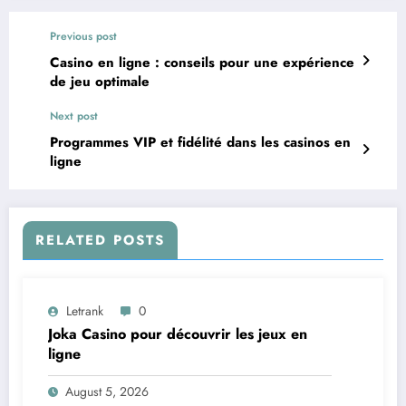
Previous post
Casino en ligne : conseils pour une expérience
de jeu optimale
Next post
Programmes VIP et fidélité dans les casinos en
ligne
RELATED POSTS
Letrank
0
Joka Casino pour découvrir les jeux en
ligne
August 5, 2026