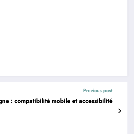
Previous post
gne : compatibilité mobile et accessibilité