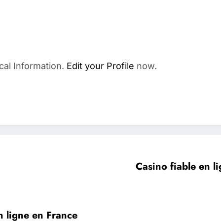
cal Information.
Edit your Profile
now.
Casino fiable en li
n ligne en France