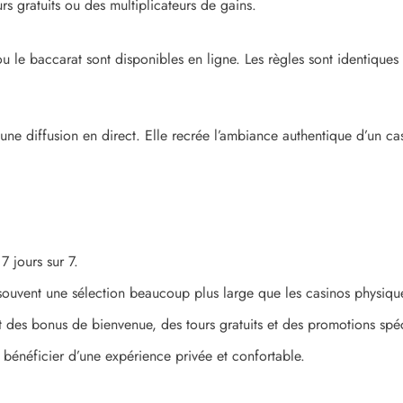
rs gratuits ou des multiplicateurs de gains.
u le baccarat sont disponibles en ligne. Les règles sont identiques 
une diffusion en direct. Elle recrée l’ambiance authentique d’un ca
7 jours sur 7.
souvent une sélection beaucoup plus large que les casinos physiqu
t des bonus de bienvenue, des tours gratuits et des promotions spéc
bénéficier d’une expérience privée et confortable.