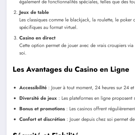
également de fonctionnalités spéciales, telles que des tou
Jeux de table
Les classiques comme le blackjack, la roulette, le poker o
spécifiques au format virtuel.
Casino en direct
Cette option permet de jouer avec de vrais croupiers via 
soi.
Les Avantages du Casino en Ligne
Accessibilité
: Jouer à tout moment, 24 heures sur 24 et 
Diversité de jeux
: Les plateformes en ligne proposent 
Bonus et promotions
: Les casinos offrent régulièremen
Confort et discrétion
: Jouer depuis chez soi permet de 