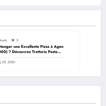
trank
0
anger une Excellente Pizza à Agen
00) ? Découvrez Trattoria Pasta
a Brax
ly 29, 2026