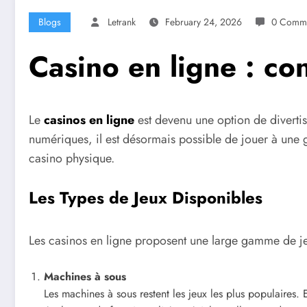
Blogs
Letrank
February 24, 2026
0 Comm
Casino en ligne : co
Le
casinos en ligne
est devenu une option de divertis
numériques, il est désormais possible de jouer à une 
casino physique.
Les Types de Jeux Disponibles
Les casinos en ligne proposent une large gamme de jeu
Machines à sous
Les machines à sous restent les jeux les plus populaires. 