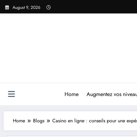
Skip
August 9, 2026
to
content
Home
Augmentez vos niveaux
Home
Blogs
Casino en ligne : conseils pour une expé