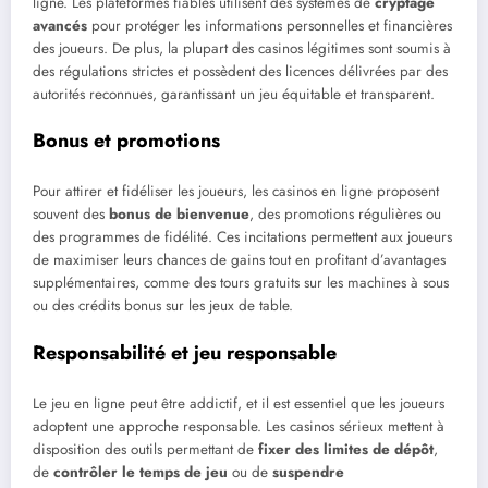
ligne. Les plateformes fiables utilisent des systèmes de
cryptage
avancés
pour protéger les informations personnelles et financières
des joueurs. De plus, la plupart des casinos légitimes sont soumis à
des régulations strictes et possèdent des licences délivrées par des
autorités reconnues, garantissant un jeu équitable et transparent.
Bonus et promotions
Pour attirer et fidéliser les joueurs, les casinos en ligne proposent
souvent des
bonus de bienvenue
, des promotions régulières ou
des programmes de fidélité. Ces incitations permettent aux joueurs
de maximiser leurs chances de gains tout en profitant d’avantages
supplémentaires, comme des tours gratuits sur les machines à sous
ou des crédits bonus sur les jeux de table.
Responsabilité et jeu responsable
Le jeu en ligne peut être addictif, et il est essentiel que les joueurs
adoptent une approche responsable. Les casinos sérieux mettent à
disposition des outils permettant de
fixer des limites de dépôt
,
de
contrôler le temps de jeu
ou de
suspendre