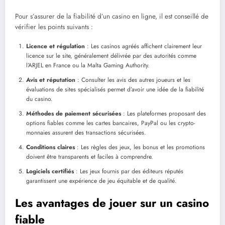
Pour s’assurer de la fiabilité d’un casino en ligne, il est conseillé de
vérifier les points suivants :
Licence et régulation
: Les casinos agréés affichent clairement leur
licence sur le site, généralement délivrée par des autorités comme
l’ARJEL en France ou la Malta Gaming Authority.
Avis et réputation
: Consulter les avis des autres joueurs et les
évaluations de sites spécialisés permet d’avoir une idée de la fiabilité
du casino.
Méthodes de paiement sécurisées
: Les plateformes proposant des
options fiables comme les cartes bancaires, PayPal ou les crypto-
monnaies assurent des transactions sécurisées.
Conditions claires
: Les règles des jeux, les bonus et les promotions
doivent être transparents et faciles à comprendre.
Logiciels certifiés
: Les jeux fournis par des éditeurs réputés
garantissent une expérience de jeu équitable et de qualité.
Les avantages de jouer sur un casino
fiable