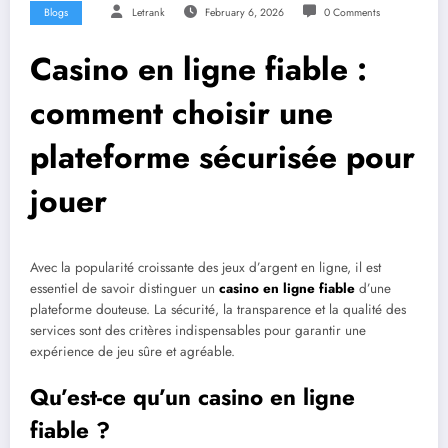
Blogs
Letrank
February 6, 2026
0 Comments
Casino en ligne fiable :
comment choisir une
plateforme sécurisée pour
jouer
Avec la popularité croissante des jeux d’argent en ligne, il est
essentiel de savoir distinguer un
casino en ligne fiable
d’une
plateforme douteuse. La sécurité, la transparence et la qualité des
services sont des critères indispensables pour garantir une
expérience de jeu sûre et agréable.
Qu’est-ce qu’un casino en ligne
fiable ?