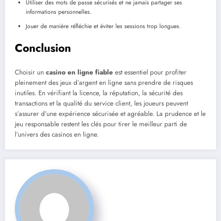
Utiliser des mots de passe sécurisés et ne jamais partager ses
informations personnelles.
Jouer de manière réfléchie et éviter les sessions trop longues.
Conclusion
Choisir un
casino en ligne fiable
est essentiel pour profiter
pleinement des jeux d’argent en ligne sans prendre de risques
inutiles. En vérifiant la licence, la réputation, la sécurité des
transactions et la qualité du service client, les joueurs peuvent
s’assurer d’une expérience sécurisée et agréable. La prudence et le
jeu responsable restent les clés pour tirer le meilleur parti de
l’univers des casinos en ligne.