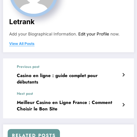
Letrank
Add your Biographical Information.
Edit your Profile
now.
View All Posts
Previous post
Casino en ligne : guide complet pour
débutants
Next post
Meilleur Casino en Ligne France : Comment
Choisir le Bon Site
RELATED POSTS