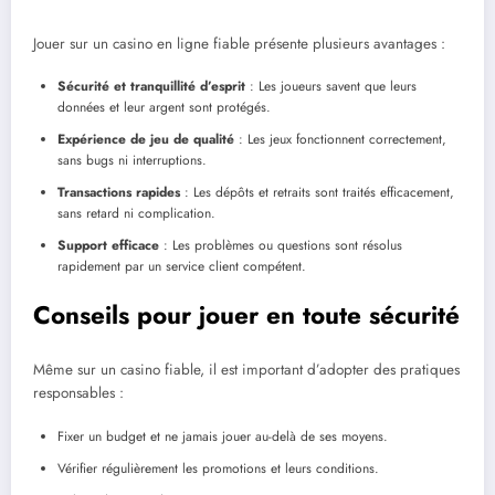
Jouer sur un casino en ligne fiable présente plusieurs avantages :
Sécurité et tranquillité d’esprit
: Les joueurs savent que leurs
données et leur argent sont protégés.
Expérience de jeu de qualité
: Les jeux fonctionnent correctement,
sans bugs ni interruptions.
Transactions rapides
: Les dépôts et retraits sont traités efficacement,
sans retard ni complication.
Support efficace
: Les problèmes ou questions sont résolus
rapidement par un service client compétent.
Conseils pour jouer en toute sécurité
Même sur un casino fiable, il est important d’adopter des pratiques
responsables :
Fixer un budget et ne jamais jouer au-delà de ses moyens.
Vérifier régulièrement les promotions et leurs conditions.