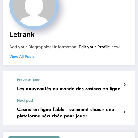
Letrank
Add your Biographical Information.
Edit your Profile
now.
View All Posts
Previous post
Les nouveautés du monde des casinos en ligne
Next post
Casino en ligne fiable : comment choisir une
plateforme sécurisée pour jouer