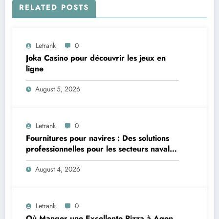
RELATED POSTS
Letrank
0
Joka Casino pour découvrir les jeux en
ligne
August 5, 2026
Letrank
0
Fournitures pour navires : Des solutions
professionnelles pour les secteurs naval et
offshore
August 4, 2026
Letrank
0
Où Manger une Excellente Pizza à Agen