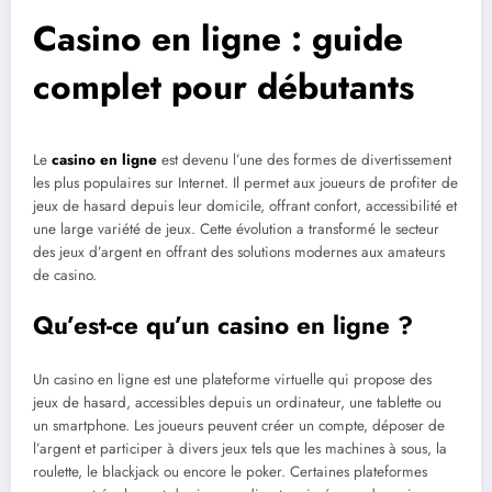
Casino en ligne : guide
complet pour débutants
Le
casino en ligne
est devenu l’une des formes de divertissement
les plus populaires sur Internet. Il permet aux joueurs de profiter de
jeux de hasard depuis leur domicile, offrant confort, accessibilité et
une large variété de jeux. Cette évolution a transformé le secteur
des jeux d’argent en offrant des solutions modernes aux amateurs
de casino.
Qu’est-ce qu’un casino en ligne ?
Un casino en ligne est une plateforme virtuelle qui propose des
jeux de hasard, accessibles depuis un ordinateur, une tablette ou
un smartphone. Les joueurs peuvent créer un compte, déposer de
l’argent et participer à divers jeux tels que les machines à sous, la
roulette, le blackjack ou encore le poker. Certaines plateformes