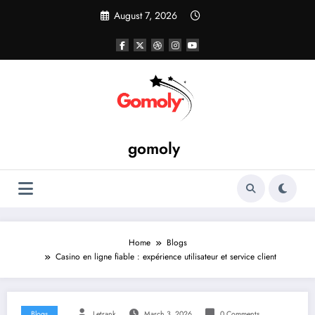
Skip
August 7, 2026
to
content
gomoly
Home
Blogs
Casino en ligne fiable : expérience utilisateur et service client
Blogs
Letrank
March 3, 2026
0 Comments