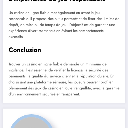
Un casino en ligne fiable met également en avant le jeu
responsable. Il propose des outils permettant de fixer des limites de
dépôt, de mise ou de temps de jeu. L’objectif est de garantir une
expérience divertissante tout en évitant les comportements
excessifs.
Conclusion
Trouver un casino en ligne fiable demande un minimum de
vigilance. Il est essentiel de vérifier la licence, la sécurité des
paiements, la qualité du service client et la réputation du site. En
choisissant une plateforme sérieuse, les joueurs peuvent profiter
pleinement des jeux de casino en toute tranquillité, avec la garantie
d’un environnement sécurisé et transparent.