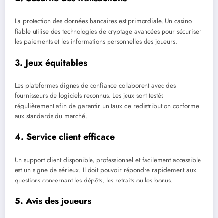
La protection des données bancaires est primordiale. Un casino
fiable utilise des technologies de cryptage avancées pour sécuriser
les paiements et les informations personnelles des joueurs.
3. Jeux équitables
Les plateformes dignes de confiance collaborent avec des
fournisseurs de logiciels reconnus. Les jeux sont testés
régulièrement afin de garantir un taux de redistribution conforme
aux standards du marché.
4. Service client efficace
Un support client disponible, professionnel et facilement accessible
est un signe de sérieux. Il doit pouvoir répondre rapidement aux
questions concernant les dépôts, les retraits ou les bonus.
5. Avis des joueurs