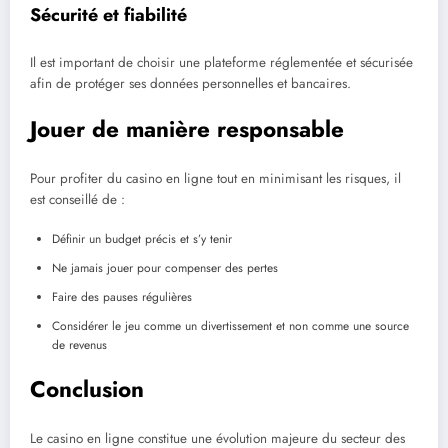
Sécurité et fiabilité
Il est important de choisir une plateforme réglementée et sécurisée
afin de protéger ses données personnelles et bancaires.
Jouer de manière responsable
Pour profiter du casino en ligne tout en minimisant les risques, il
est conseillé de :
Définir un budget précis et s’y tenir
Ne jamais jouer pour compenser des pertes
Faire des pauses régulières
Considérer le jeu comme un divertissement et non comme une source
de revenus
Conclusion
Le casino en ligne constitue une évolution majeure du secteur des