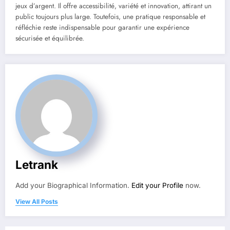
jeux d’argent. Il offre accessibilité, variété et innovation, attirant un
public toujours plus large. Toutefois, une pratique responsable et
réfléchie reste indispensable pour garantir une expérience
sécurisée et équilibrée.
Letrank
Add your Biographical Information.
Edit your Profile
now.
View All Posts