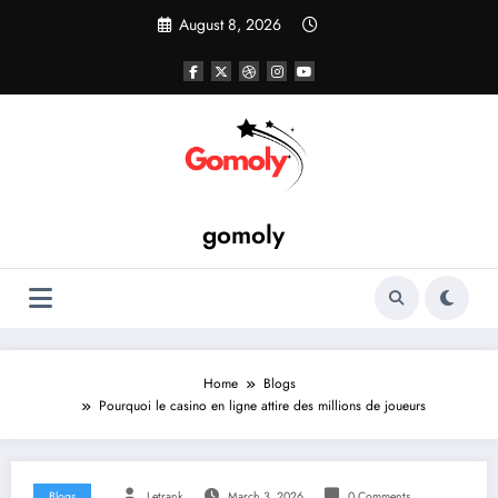
Skip
August 8, 2026
to
content
gomoly
Home
Blogs
Pourquoi le casino en ligne attire des millions de joueurs
Blogs
Letrank
March 3, 2026
0 Comments