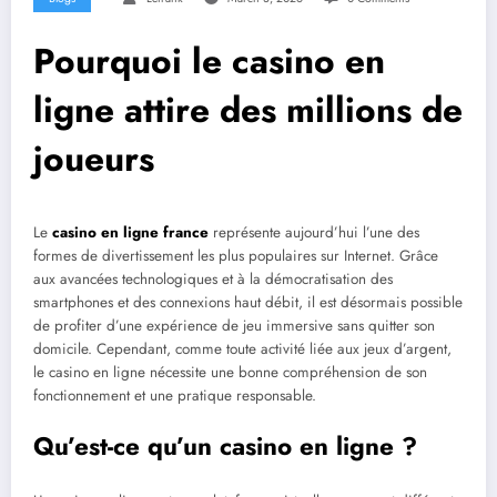
Pourquoi le casino en
ligne attire des millions de
joueurs
Le
casino en ligne france
représente aujourd’hui l’une des
formes de divertissement les plus populaires sur Internet. Grâce
aux avancées technologiques et à la démocratisation des
smartphones et des connexions haut débit, il est désormais possible
de profiter d’une expérience de jeu immersive sans quitter son
domicile. Cependant, comme toute activité liée aux jeux d’argent,
le casino en ligne nécessite une bonne compréhension de son
fonctionnement et une pratique responsable.
Qu’est-ce qu’un casino en ligne ?