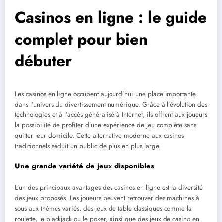
Casinos en ligne : le guide
complet pour bien
débuter
Les casinos en ligne occupent aujourd’hui une place importante
dans l’univers du divertissement numérique. Grâce à l’évolution des
technologies et à l’accès généralisé à Internet, ils offrent aux joueurs
la possibilité de profiter d’une expérience de jeu complète sans
quitter leur domicile. Cette alternative moderne aux casinos
traditionnels séduit un public de plus en plus large.
Une grande variété de jeux disponibles
L’un des principaux avantages des casinos en ligne est la diversité
des jeux proposés. Les joueurs peuvent retrouver des machines à
sous aux thèmes variés, des jeux de table classiques comme la
roulette, le blackjack ou le poker, ainsi que des jeux de casino en