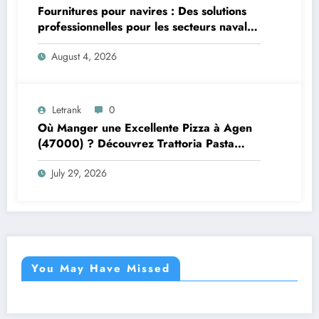
Fournitures pour navires : Des solutions
professionnelles pour les secteurs naval et
offshore
August 4, 2026
Letrank
0
Où Manger une Excellente Pizza à Agen
(47000) ? Découvrez Trattoria Pasta
Pizza Brax
July 29, 2026
You May Have Missed