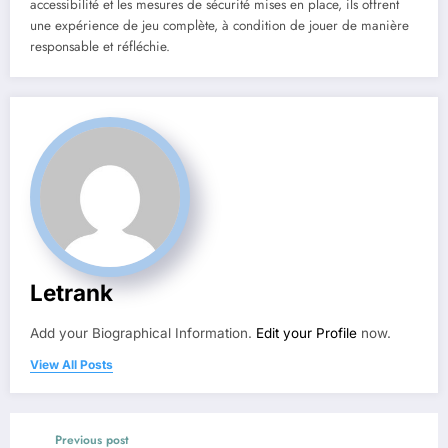
accessibilité et les mesures de sécurité mises en place, ils offrent
une expérience de jeu complète, à condition de jouer de manière
responsable et réfléchie.
Letrank
Add your Biographical Information.
Edit your Profile
now.
View All Posts
Previous post