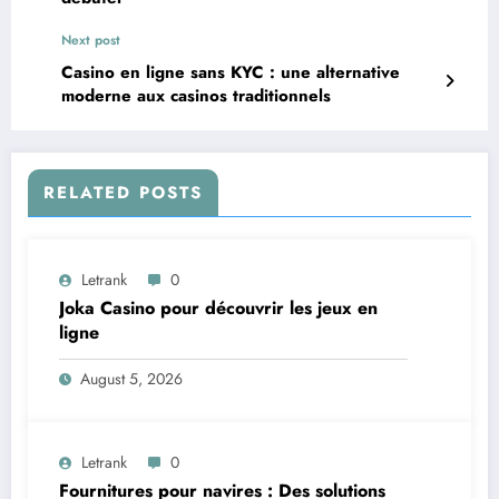
Next post
Casino en ligne sans KYC : une alternative
moderne aux casinos traditionnels
RELATED POSTS
Letrank
0
Joka Casino pour découvrir les jeux en
ligne
August 5, 2026
Letrank
0
Fournitures pour navires : Des solutions