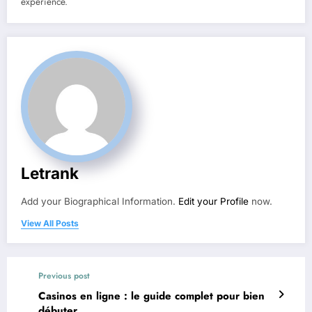
expérience.
Letrank
Add your Biographical Information.
Edit your Profile
now.
View All Posts
Previous post
Casinos en ligne : le guide complet pour bien
débuter