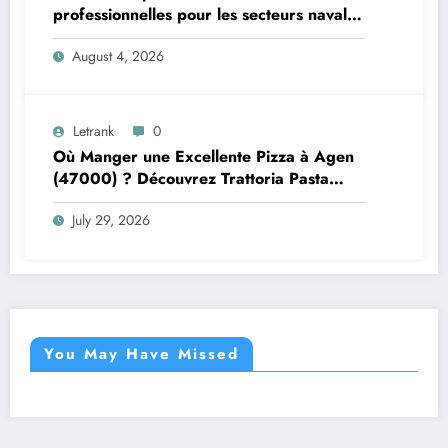
professionnelles pour les secteurs naval et
offshore
August 4, 2026
Letrank
0
Où Manger une Excellente Pizza à Agen
(47000) ? Découvrez Trattoria Pasta
Pizza Brax
July 29, 2026
You May Have Missed