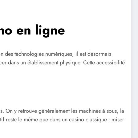
no en ligne
ion des technologies numériques, il est désormais
cer dans un établissement physique. Cette accessibilité
s. On y retrouve généralement les machines à sous, la
ectif reste le même que dans un casino classique : miser