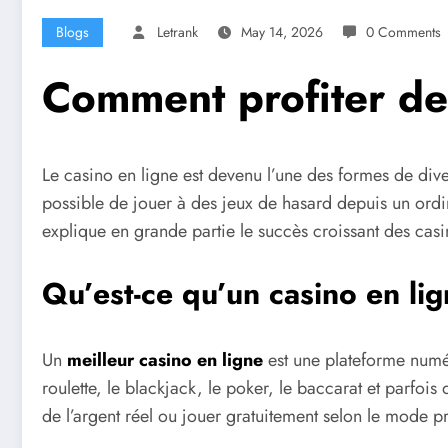
Blogs
Letrank
May 14, 2026
0 Comments
Comment profiter des
Le casino en ligne est devenu l’une des formes de dive
possible de jouer à des jeux de hasard depuis un ordin
explique en grande partie le succès croissant des casin
Qu’est-ce qu’un casino en li
Un
meilleur casino en ligne
est une plateforme numér
roulette, le blackjack, le poker, le baccarat et parfoi
de l’argent réel ou jouer gratuitement selon le mode p