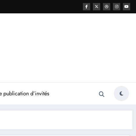
 publication d’invités