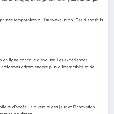
auses temporaires ou l’auto-exclusion. Ces dispositifs
ino en ligne continue d’évoluer. Les expériences
ateformes offrent encore plus d’interactivité et de
ité d’accès, la diversité des jeux et l’innovation
uer avec prudence.