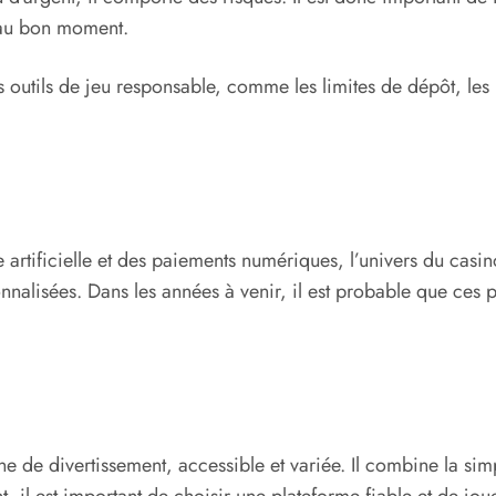
r au bon moment.
utils de jeu responsable, comme les limites de dépôt, les p
.
nce artificielle et des paiements numériques, l’univers du cas
nalisées. Dans les années à venir, il est probable que ces pl
 divertissement, accessible et variée. Il combine la simplic
 il est important de choisir une plateforme fiable et de jo