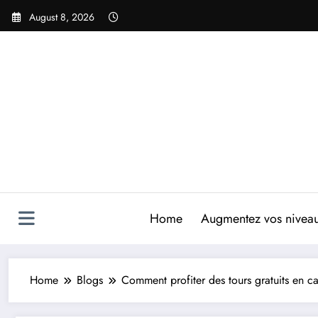
Skip
August 8, 2026
to
content
Home
Augmentez vos niveaux
Home
Blogs
Comment profiter des tours gratuits en ca