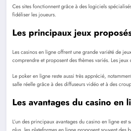
Ces sites fonctionnent grâce à des logiciels spécialisés
fidéliser les joueurs.
Les principaux jeux proposé
Les casinos en ligne offrent une grande variété de jeux
comprendre et proposent des thèmes variés. Les jeux de 
Le poker en ligne reste aussi très apprécié, notamment
salle réelle grâce à des diffuseurs vidéo et à des crou
Les avantages du casino en l
L’un des principaux avantages du casino en ligne est s
plus, les plateformes en ligne proposent souvent des 