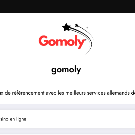
gomoly
 de référencement avec les meilleurs services allemands de
sino en ligne