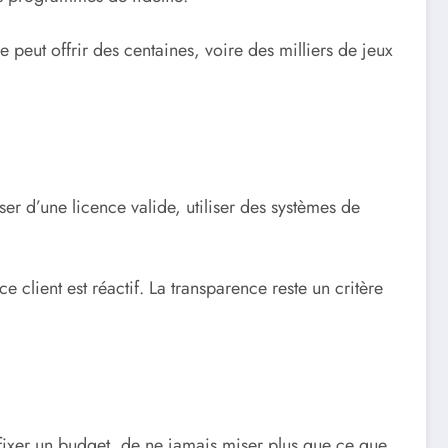
 peut offrir des centaines, voire des milliers de jeux
oser d’une licence valide, utiliser des systèmes de
ce client est réactif. La transparence reste un critère
e fixer un budget, de ne jamais miser plus que ce que