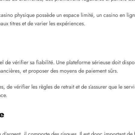
casino physique possède un espace limité, un casino en ligne
eaux titres et de varier les expériences.
iel de vérifier sa fiabilité. Une plateforme sérieuse doit disp
inancières, et proposer des moyens de paiement sûrs.
 de vérifier les règles de retrait et de s’assurer que le servi
nce.
e
eu d’argent, il comporte des risques. Il est donc important d