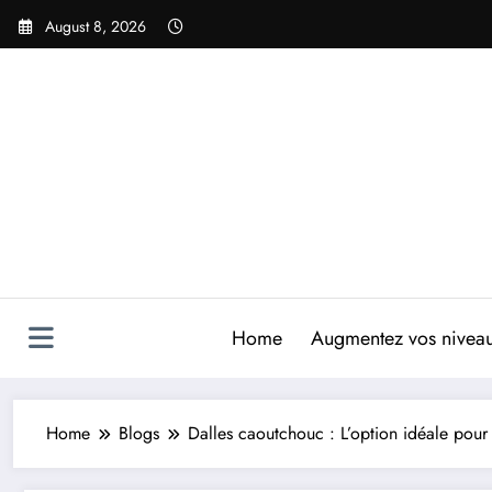
Skip
August 8, 2026
to
content
Home
Augmentez vos niveaux
Home
Blogs
Dalles caoutchouc : L’option idéale pour 