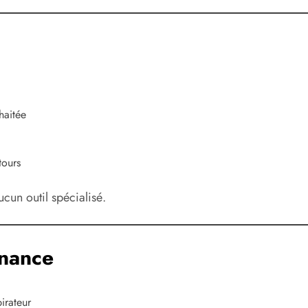
haitée
tours
ucun outil spécialisé.
enance
irateur