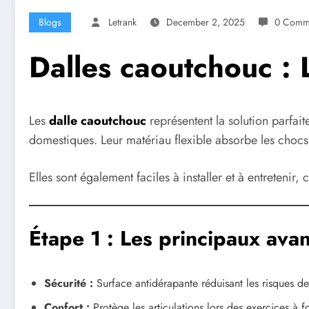
Blogs
Letrank
December 2, 2025
0 Comm
Dalles caoutchouc : L
Les
dalle caoutchouc
représentent la solution parfait
domestiques. Leur matériau flexible absorbe les chocs, p
Elles sont également faciles à installer et à entretenir,
Étape 1 : Les principaux ava
Sécurité :
Surface antidérapante réduisant les risques de
Confort :
Protège les articulations lors des exercices à f