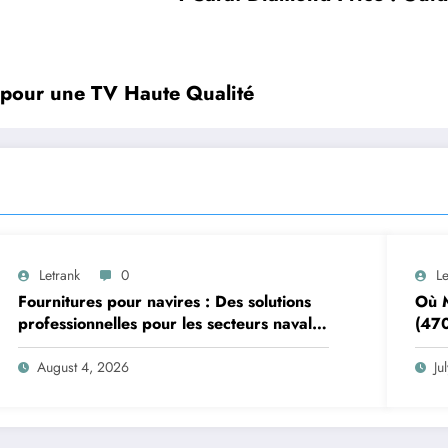
pour une TV Haute Qualité
Letrank
0
Le
Fournitures pour navires : Des solutions
Où M
professionnelles pour les secteurs naval
(470
et offshore
Pizz
August 4, 2026
Ju