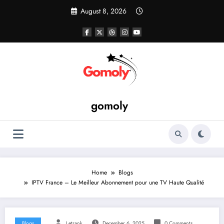
Skip
August 8, 2026
to
content
gomoly
Home
Blogs
IPTV France – Le Meilleur Abonnement pour une TV Haute Qualité
Blogs
Letrank
December 6, 2025
0 Comments