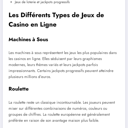
Jeux de loterie et jackpots progressifs
Les Différents Types de Jeux de
Casino en Ligne
Machines à Sous
Les machines à sous représentent les jeux les plus populaires dans
les casinos en ligne. Elles séduisent par leurs graphismes
modernes, leurs thèmes variés et leurs jackpots parfois
impressionnants. Certains jackpots progressifs peuvent atteindre
plusieurs millions d’euros.
Roulette
La roulette reste un classique incontournable. Les joueurs peuvent
miser sur différentes combinaisons de numéros, couleurs ou
groupes de chiffres. La roulette européenne est généralement
préférée en raison de son avantage maison plus faible.