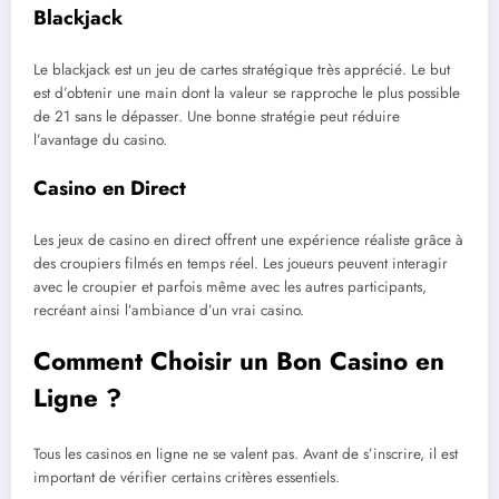
Blackjack
Le blackjack est un jeu de cartes stratégique très apprécié. Le but
est d’obtenir une main dont la valeur se rapproche le plus possible
de 21 sans le dépasser. Une bonne stratégie peut réduire
l’avantage du casino.
Casino en Direct
Les jeux de casino en direct offrent une expérience réaliste grâce à
des croupiers filmés en temps réel. Les joueurs peuvent interagir
avec le croupier et parfois même avec les autres participants,
recréant ainsi l’ambiance d’un vrai casino.
Comment Choisir un Bon Casino en
Ligne ?
Tous les casinos en ligne ne se valent pas. Avant de s’inscrire, il est
important de vérifier certains critères essentiels.