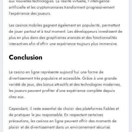
aux nouvelles technologies. La réalité virtuelle, l’intelligence
artificielle et les cryptomonnaies transforment progressivement
l’expérience des joueurs.
Les casinos mobiles gagnent également en popularité, permettant
de jouer partout et à tout moment. Les développeurs investissent de
plus en plus dans des graphismes avancés et des fonctionnalités
interactives afin d’offrir une expérience toujours plus immersive.
Conclusion
Le casino en ligne représente aujourd’hui une forme de
divertissement très populaire et accessible. Grâce à une grande
variété de jeux, des bonus attractifs et des technologies modernes,
les joueurs peuvent profiter d’une expérience complète depuis
chez eux.
Cependant, il reste essentiel de choisir des plateformes fiables et
de pratiquer le jeu responsable. En respectant certaines
précautions, les casinos en ligne peuvent offrir des moments de
plaisir et de divertissement dans un environnement sécurisé.