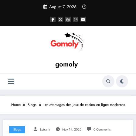
Skip
August 7, 2026
to
content
gomoly
Home
Blogs
Les avantages des jeux de casino en ligne modernes
Blogs
Letrank
May 14, 2026
0 Comments