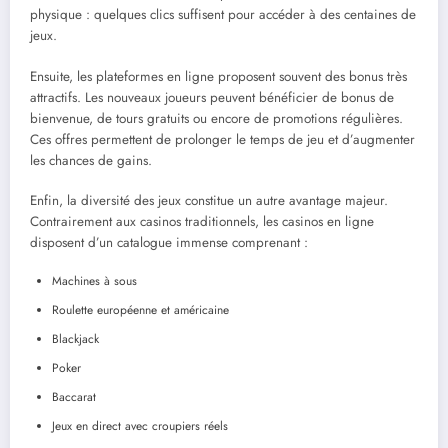
physique : quelques clics suffisent pour accéder à des centaines de
jeux.
Ensuite, les plateformes en ligne proposent souvent des bonus très
attractifs. Les nouveaux joueurs peuvent bénéficier de bonus de
bienvenue, de tours gratuits ou encore de promotions régulières.
Ces offres permettent de prolonger le temps de jeu et d’augmenter
les chances de gains.
Enfin, la diversité des jeux constitue un autre avantage majeur.
Contrairement aux casinos traditionnels, les casinos en ligne
disposent d’un catalogue immense comprenant :
Machines à sous
Roulette européenne et américaine
Blackjack
Poker
Baccarat
Jeux en direct avec croupiers réels