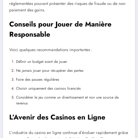
réglementées pouvant présenter des risques de fraude ou de non-
paiement des gains.
Conseils pour Jouer de Manière
Responsable
Voici quelques recommandations importantes :
Définir un budget avant de jouer
Ne jamais jouer pour récupérer des pertes
Faire des pauses régulières
Choisir uniquement des casinos licenciés
Considérer le jeu comme un divertissement et non une source de
revenus
L’Avenir des Casinos en Ligne
L’industrie du casino en ligne continue d’évoluer rapidement grâce