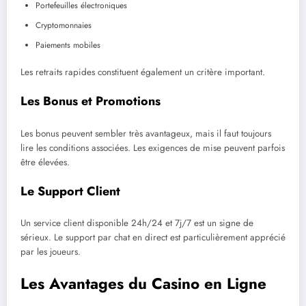
Portefeuilles électroniques
Cryptomonnaies
Paiements mobiles
Les retraits rapides constituent également un critère important.
Les Bonus et Promotions
Les bonus peuvent sembler très avantageux, mais il faut toujours
lire les conditions associées. Les exigences de mise peuvent parfois
être élevées.
Le Support Client
Un service client disponible 24h/24 et 7j/7 est un signe de
sérieux. Le support par chat en direct est particulièrement apprécié
par les joueurs.
Les Avantages du Casino en Ligne