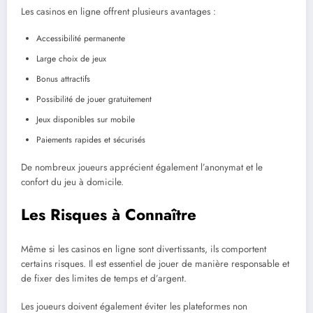
Les casinos en ligne offrent plusieurs avantages :
Accessibilité permanente
Large choix de jeux
Bonus attractifs
Possibilité de jouer gratuitement
Jeux disponibles sur mobile
Paiements rapides et sécurisés
De nombreux joueurs apprécient également l’anonymat et le
confort du jeu à domicile.
Les Risques à Connaître
Même si les casinos en ligne sont divertissants, ils comportent
certains risques. Il est essentiel de jouer de manière responsable et
de fixer des limites de temps et d’argent.
Les joueurs doivent également éviter les plateformes non