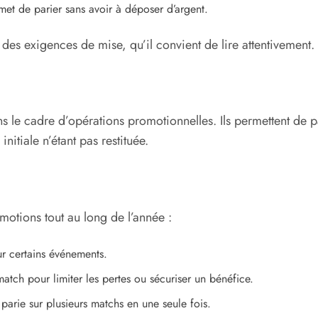
rmet de parier sans avoir à déposer d’argent.
es exigences de mise, qu’il convient de lire attentivement.
ans le cadre d’opérations promotionnelles. Ils permettent de 
nitiale n’étant pas restituée.
motions tout au long de l’année :
r certains événements.
 match pour limiter les pertes ou sécuriser un bénéfice.
parie sur plusieurs matchs en une seule fois.