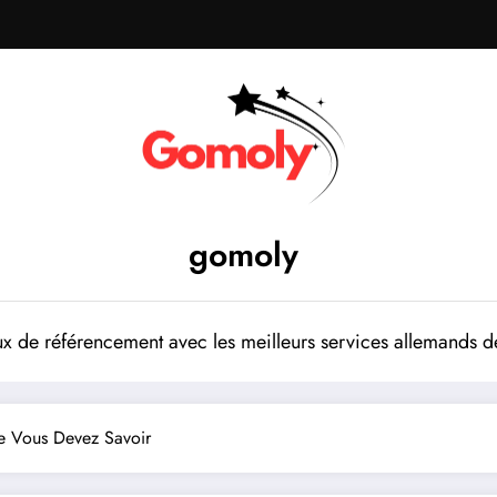
gomoly
 de référencement avec les meilleurs services allemands de
ue Vous Devez Savoir