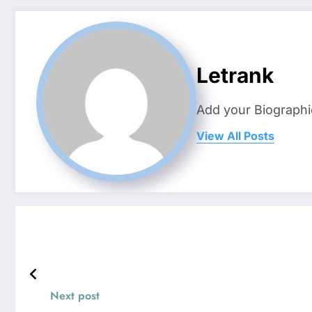
Letrank
Add your Biographi
View All Posts
Next post