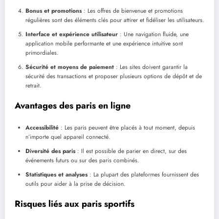
Bonus et promotions
: Les offres de bienvenue et promotions
régulières sont des éléments clés pour attirer et fidéliser les utilisateurs.
Interface et expérience utilisateur
: Une navigation fluide, une
application mobile performante et une expérience intuitive sont
primordiales.
Sécurité et moyens de paiement
: Les sites doivent garantir la
sécurité des transactions et proposer plusieurs options de dépôt et de
retrait.
Avantages des paris en ligne
Accessibilité
: Les paris peuvent être placés à tout moment, depuis
n’importe quel appareil connecté.
Diversité des paris
: Il est possible de parier en direct, sur des
événements futurs ou sur des paris combinés.
Statistiques et analyses
: La plupart des plateformes fournissent des
outils pour aider à la prise de décision.
Risques liés aux paris sportifs