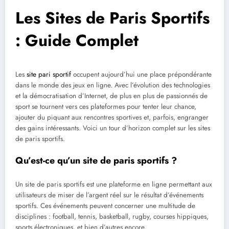
Les Sites de Paris Sportifs
: Guide Complet
Les
site pari sportif
occupent aujourd’hui une place prépondérante
dans le monde des jeux en ligne. Avec l’évolution des technologies
et la démocratisation d’Internet, de plus en plus de passionnés de
sport se tournent vers ces plateformes pour tenter leur chance,
ajouter du piquant aux rencontres sportives et, parfois, engranger
des gains intéressants. Voici un tour d’horizon complet sur les sites
de paris sportifs.
Qu’est-ce qu’un site de paris sportifs ?
Un site de paris sportifs est une plateforme en ligne permettant aux
utilisateurs de miser de l’argent réel sur le résultat d’événements
sportifs. Ces événements peuvent concerner une multitude de
disciplines : football, tennis, basketball, rugby, courses hippiques,
sports électroniques, et bien d’autres encore.