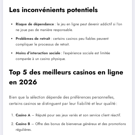
Les inconvénients potentiels
Risque de dépendance
: le jeu en ligne peut devenir addictif si l’on
ne joue pas de manière responsable.
Problèmes de retrait
: certains casinos peu fiables peuvent
compliquer le processus de retrait.
Moins d’interaction sociale
: l’expérience sociale est limitée
comparée à un casino physique.
Top 5 des meilleurs casinos en ligne
en 2026
Bien que la sélection dépende des préférences personnelles,
certains casinos se distinguent par leur fiabilité et leur qualité :
Casino A
– Réputé pour ses jeux variés et son service client réactif.
Casino B
– Offre des bonus de bienvenue généreux et des promotions
régulières.