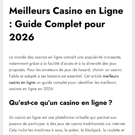
Meilleurs Casino en Ligne
: Guide Complet pour
2026
Le monde des casinos en ligne connaît une popularité croissante,
notamment grâce à la facilité d’accès et à la diversité des jeux
proposés. Pour les amateurs de jeux de hasard, choisir un casino
fiable et adapté à ses besoins est essentiel. Cet article
meilleurs
casino en ligne
un guide complet pour identifier les meilleurs
casinos en ligne en 2026.
Qu’est-ce qu’un casino en ligne ?
Un casino en ligne est une plateforme virtuelle qui permet aux
joueurs de participer à des jeux de casino traditionnels via internet.
Cela inclut les machines à sous, le poker, le blackjack, la roulette et