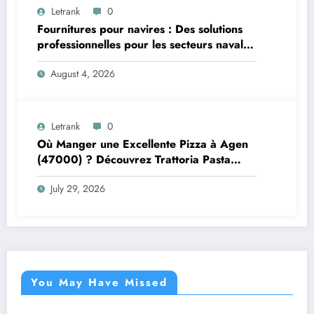
Letrank
0
Fournitures pour navires : Des solutions
professionnelles pour les secteurs naval et
offshore
August 4, 2026
Letrank
0
Où Manger une Excellente Pizza à Agen
(47000) ? Découvrez Trattoria Pasta
Pizza Brax
July 29, 2026
You May Have Missed