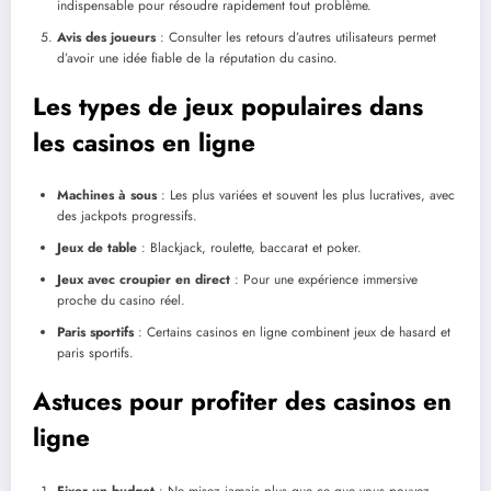
indispensable pour résoudre rapidement tout problème.
Avis des joueurs
: Consulter les retours d’autres utilisateurs permet
d’avoir une idée fiable de la réputation du casino.
Les types de jeux populaires dans
les casinos en ligne
Machines à sous
: Les plus variées et souvent les plus lucratives, avec
des jackpots progressifs.
Jeux de table
: Blackjack, roulette, baccarat et poker.
Jeux avec croupier en direct
: Pour une expérience immersive
proche du casino réel.
Paris sportifs
: Certains casinos en ligne combinent jeux de hasard et
paris sportifs.
Astuces pour profiter des casinos en
ligne
Fixer un budget
: Ne misez jamais plus que ce que vous pouvez