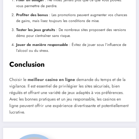
vous permettre de perdre.
Profiter des bonus
: Les promotions peuvent augmenter vos chances
de gains, mais lisez toujours les conditions de mise.
Tester les jeux gratuits
: De nombreux sites proposent des versions
démo pour s’entraîner sans risque.
Jouer de manière responsable
: Évitez de jouer sous l’influence de
l’alcool ou du stress.
Conclusion
Choisir le
meilleur casino en ligne
demande du temps et de la
vigilance. Il est essentiel de privilégier les sites sécurisés, bien
régulés et offrant une variété de jeux adaptés à vos préférences.
Avec les bonnes pratiques et un jeu responsable, les casinos en
ligne peuvent offrir une expérience divertissante et potentiellement
lucrative.