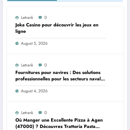
Letrank
0
Joka Casino pour découvrir les jeux en
ligne
August 5, 2026
Letrank
0
Fournitures pour navires : Des solutions
professionnelles pour les secteurs naval et
offshore
August 4, 2026
Letrank
0
Où Manger une Excellente Pizza à Agen
(47000) ? Découvrez Trattoria Pasta