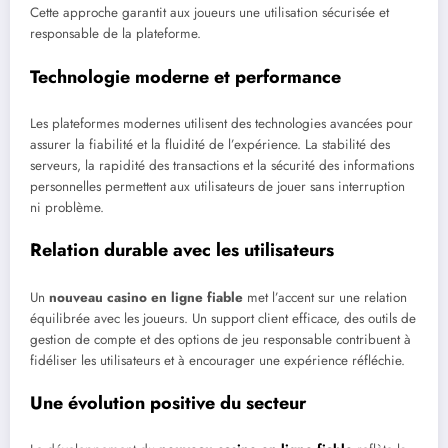
Cette approche garantit aux joueurs une utilisation sécurisée et
responsable de la plateforme.
Technologie moderne et performance
Les plateformes modernes utilisent des technologies avancées pour
assurer la fiabilité et la fluidité de l’expérience. La stabilité des
serveurs, la rapidité des transactions et la sécurité des informations
personnelles permettent aux utilisateurs de jouer sans interruption
ni problème.
Relation durable avec les utilisateurs
Un
nouveau casino en ligne fiable
met l’accent sur une relation
équilibrée avec les joueurs. Un support client efficace, des outils de
gestion de compte et des options de jeu responsable contribuent à
fidéliser les utilisateurs et à encourager une expérience réfléchie.
Une évolution positive du secteur