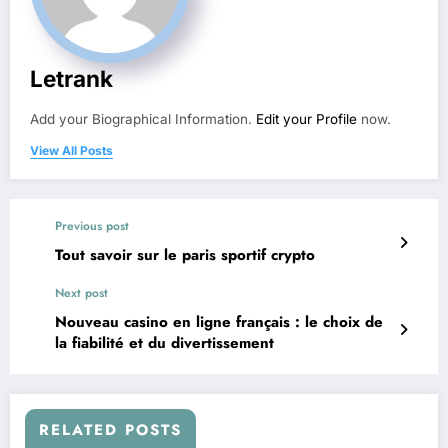
Letrank
Add your Biographical Information.
Edit your Profile
now.
View All Posts
Previous post
Tout savoir sur le paris sportif crypto
Next post
Nouveau casino en ligne français : le choix de
la fiabilité et du divertissement
RELATED POSTS