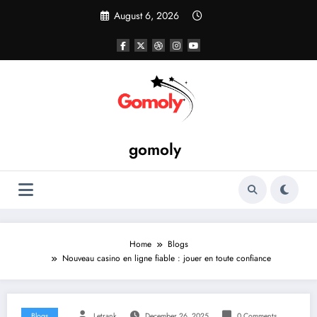
Skip
August 6, 2026
to
content
gomoly
Home
Blogs
Nouveau casino en ligne fiable : jouer en toute confiance
Blogs
Letrank
December 26, 2025
0 Comments