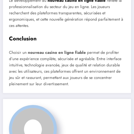
Le développement du
nouveau casino en ligne fiable
reflète la
professionnalisation du secteur du jeu en ligne. Les joueurs
recherchent des plateformes transparentes, sécurisées et
ergonomiques, et cette nouvelle génération répond parfaitement à
ces attentes.
Conclusion
Choisir un
nouveau casino en ligne fiable
permet de profiter
d’une expérience complète, sécurisée et agréable. Entre interface
intuitive, technologie avancée, jeux de qualité et relation durable
avec les utilisateurs, ces plateformes offrent un environnement de
jeu sûr et rassurant, permettant aux joueurs de se concentrer
pleinement sur leur divertissement.